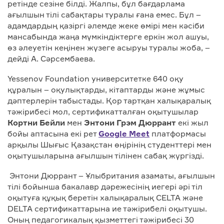
ретінде сезіне білді. Жалпы, бұл бағдарлама
ағылшын тілі сабақтары туралы ғана емес. Бұл –
адамдардың қазіргі әлемде жеке өмірі мен кәсіби
мансабында жаңа мүмкіндіктерге еркін жол ашуы,
өз әлеуетін кеңінен жүзеге асыруы туралы жоба, –
дейді А. Сәрсембаева.
Yessenov Foundation университетке 640 оқу
құралын – оқулықтарды, кітаптарды және жұмыс
дәптерлерін табыстады. Қор тартқан халықаралық
тәжірибесі мол, сертификатталған оқытушылар
Кортни Бейли
мен
Энтони Грэм Дюррант
екі жыл
бойы аптасына екі рет
Google Meet
платформасы
арқылы Шығыс Қазақстан өңірінің студенттері мен
оқытушыларына ағылшын тілінен сабақ жүргізді.
Энтони Дюррант – Ұлыбритания азаматы, ағылшын
тілі бойынша бакалавр дәрежесінің иегері әрі тіл
оқытуға құқық беретін халықаралық CELTA және
DELTA сертификаттарына ие тәжірибелі оқытушы.
Оның педагогикалық қызметтегі тәжірибесі 30