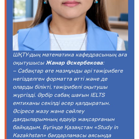
ШҚТУ-дың математика кафедрасының аға
оқытушысы
Жанар Әскербекова
:
– Сабақтар өте мазмұнды әрі тәжірибеге
негізделген форматта өтті және де
оларды білікті, тәжірибелі оқытушы
жүргізді. Әрбір сабақ шағын IELTS
емтиханы секілді әсер қалдыратын.
Әсіресе жазу және сөйлеу
дағдыларымның едәуір жақсарғанын
байқадым. Бүгінде Қазақстан «Study in
Kazakhstan» бағдарламасы аясында