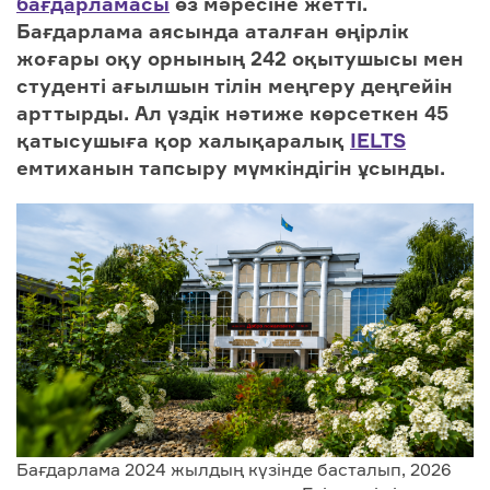
бағдарламасы
өз мәресіне жетті.
Бағдарлама аясында аталған өңірлік
жоғары оқу орнының 242 оқытушысы мен
студенті ағылшын тілін меңгеру деңгейін
арттырды. Ал үздік нәтиже көрсеткен 45
қатысушыға қор халықаралық
IELTS
емтиханын тапсыру мүмкіндігін ұсынды.
Бағдарлама 2024 жылдың күзінде басталып, 2026