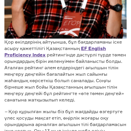
Қор өкілдерінің айтуынша, бұл бағдарламаны іске
асыру қажеттілігі Қазақстанның
EF English
Proficiency Index
рейтингінде дәстүрлі түрде төмен
орындардың бірін иеленуімен байланысты болды.
Аталған рейтинг әлем елдеріндегі ағылшын тілін
меңгеру деңгейін бағалайтын жыл сайынғы
жаһандық көрсеткіш болып саналады. Соңғы
бірнеше жыл бойы Қазақстанның ағылшын тілін
меңгеру деңгейі бұл рейтингте «өте төмен деңгей»
санатына жатқызылып келеді.
–
Қор құрылған жылы біз бұл жағдайды өзгертуге
үлес қосуды мақсат етіп, өңірлік жоғары оқу
орындарына арналған ағылшын тілі бағдарламасын
іске қостық. Осы 13 жыл ішінде жоба өзінің