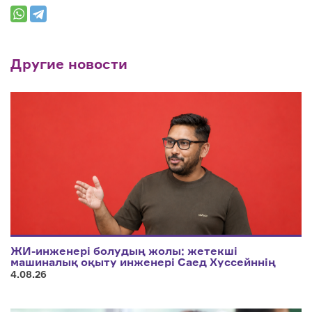
Другие новости
ЖИ-инженері болудың жолы: жетекші
машиналық оқыту инженері Саед Хуссейннің
өмір мен мансаптың тепе-теңдігін сақтауға
4.08.26
арналған кеңестері