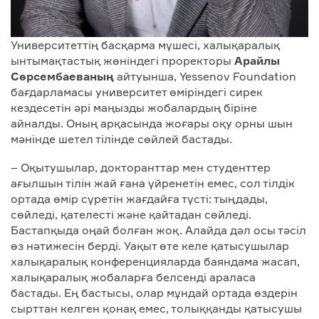
Университеттің басқарма мүшесі, халықаралық
ынтымақтастық жөніндегі проректоры
Арайлы
Сәрсембаеваның
айтуынша, Yessenov Foundation
бағдарламасы университет өміріндегі сирек
кездесетін әрі маңызды жобалардың біріне
айналды. Оның арқасында жоғары оқу орны шын
мәнінде шетел тілінде сөйлей бастады.
– Оқытушылар, докторанттар мен студенттер
ағылшын тілін жай ғана үйренетін емес, сол тілдік
ортада өмір сүретін жағдайға түсті: тыңдады,
сөйледі, қателесті және қайтадан сөйледі.
Бастапқыда оңай болған жоқ. Алайда дәл осы тәсіл
өз нәтижесін берді. Уақыт өте келе қатысушылар
халықаралық конференцияларда баяндама жасап,
халықаралық жобаларға белсенді араласа
бастады. Ең бастысы, олар мұндай ортада өздерін
сырттан келген қонақ емес, толыққанды қатысушы