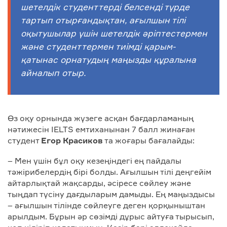
шетелдік студенттерді белсенді түрде
тартып отырғандықтан, ағылшын тілі
оқытушылар үшін шетелдік әріптестермен
және студенттермен тиімді қарым-
қатынас орнатудың маңызды құралына
айналып отыр.
Өз оқу орнында жүзеге асқан бағдарламаның
нәтижесін IELTS емтиханынан 7 балл жинаған
студент
Егор Красиков
та жоғары бағалайды:
– Мен үшін бұл оқу кезеңіндегі ең пайдалы
тәжірибелердің бірі болды. Ағылшын тілі деңгейім
айтарлықтай жақсарды, әсіресе сөйлеу және
тыңдап түсіну дағдыларым дамыды. Ең маңыздысы
– ағылшын тілінде сөйлеуге деген қорқыныштан
арылдым. Бұрын әр сөзімді дұрыс айтуға тырысып,