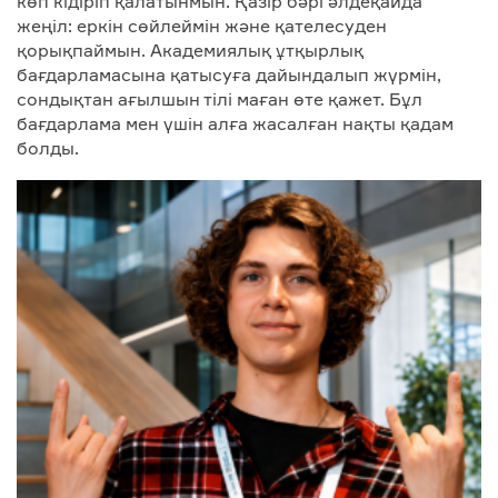
көп кідіріп қалатынмын. Қазір бәрі әлдеқайда
жеңіл: еркін сөйлеймін және қателесуден
қорықпаймын. Академиялық ұтқырлық
бағдарламасына қатысуға дайындалып жүрмін,
сондықтан ағылшын тілі маған өте қажет. Бұл
бағдарлама мен үшін алға жасалған нақты қадам
болды.