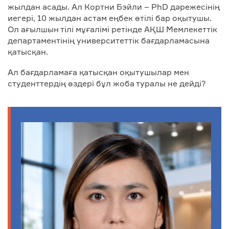
жылдан асады. Ал Кортни Бэйли – PhD дәрежесінің
иегері, 10 жылдан астам еңбек өтілі бар оқытушы.
Ол ағылшын тілі мұғалімі ретінде АҚШ Мемлекеттік
департаментінің университеттік бағдарламасына
қатысқан.
Ал бағдарламаға қатысқан оқытушылар мен
студенттердің өздері бұл жоба туралы не дейді?