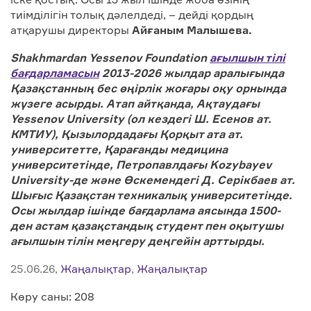
тиімділігін толық дәлелдеді, – дейді қордың
атқарушы директоры
Айғаным Малышева.
Shakhmardan Yessenov Foundation
ағылшын тілі
бағдарламасын
2013-2026 жылдар аралығында
Қазақстанның бес өңірлік жоғары оқу орнында
жүзеге асырды.
Атап айтқанда, Ақтаудағы
Yessenov University (ол кездегі Ш. Есенов ат.
КМТИУ), Қызылордадағы Қорқыт ата ат.
университетте, Қарағанды медицина
университетінде, Петропавлдағы Kozybayev
University-де және Өскемендегі Д. Серікбаев ат.
Шығыс Қазақстан техникалық университетінде.
Осы жылдар ішінде бағдарлама аясында 1500-
ден астам қазақстандық студент пен оқытушы
ағылшын тілін меңгеру деңгейін арттырды.
25.06.26,
Жаңалықтар
,
Жаңалықтар
Көру саны: 208