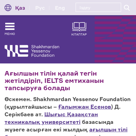
Қаз
Рус
Eng
МЕНЮ
КІТАПТАР
Ағылшын тілін қалай тегін
жетілдіріп, IELTS емтиханын
тапсыруға болады
Өскемен. Shakhmardan Yessenov Foundation
(құрылтайшысы –
Ғалымжан Есенов
) Д.
Серікбаев ат.
Шығыс Қазақстан
техникалық университеті
базасында
жүзеге асырған екі жылдық
ағылшын тілі