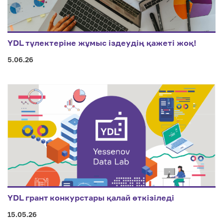
YDL түлектеріне жұмыс іздеудің қажеті жоқ!
5.06.26
YDL грант конкурстары қалай өткізіледі
15.05.26