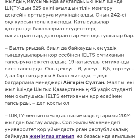
жылдың маусымында аяқталды. Екі жыл ішінде
ШҚТУ-дың 325 өкілі ағылшын тілін меңгеру
деңгейін арттыруға мүмкіндік алды. Оның
242
-сі
оқу курсын толық аяқтады. Қатысушылар
қатарында бакалавриат студенттері,
магистранттар, докторанттар мен оқытушылар бар.
– Былтырғыдай, биыл да байқаудың ең үздік
тыңдаушыларын қор есебінен IELTS емтиханын
тапсыруға іріктеп алдық. 19 қатысушы емтиханды
сәтті тапсырды. Оның екеуі – 6, үшеуі – 6,5, төртеуі –
7, ал бір тыңдаушы 8 балл жинады, – деді
бағдарлама менеджері
Айгерім С
у
лтан
. Жалпы, екі
жыл ішінде Шығыс Қазақстанның
45
үздік студенті
мен оқытушысы IELTS емтиханын қор есебінен
тапсырды, – деп қосты ол.
– ШҚТУ-мен ынтымақтастығымыздың тарихы 2024
жылдан бастау алады. Сол жылы Өскемендегі
университет қор ұйымдастырған республикалық
байқауда
жеңімпаз атанып
, өз базасында ағылшын