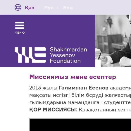
Қаз
Рус
Eng
МЕНЮ
Миссиямыз және есептер
2013 жылы
Г
алимжан Есенов
академи
мақсаты негізгі білім беруді жалғаст
ғылымдарына маманданған студентте
ҚОР МИССИЯСЫ:
Қазақстанның зиятк