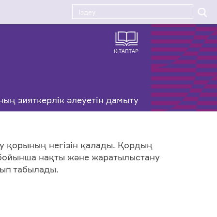
КІТАПТАР
ың зияткерлік әлеуетін дамыту
у қорының негізін қалады. Қордың
ру бойынша нақты және жаратылыстану
ып табылады.