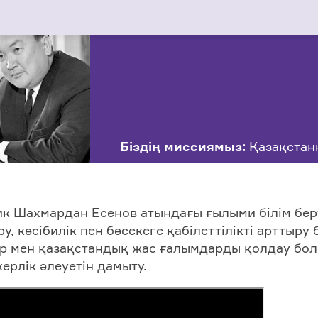
Біздің миссиямыз:
Қазақстанн
к Шахмардан Есенов атындағы ғылыми білім бер
ыру, кәсібилік пен бәсекеге қабілеттілікті артты
р мен қазақстандық жас ғалымдарды қолдау бол
ерлік әлеуетін дамыту.