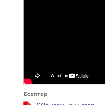
Есептер
2025 қаржылық есеп