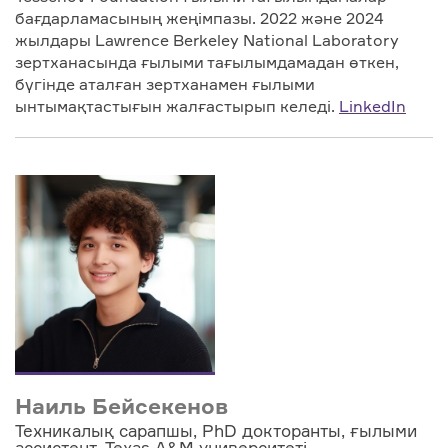
бағдарламасының жеңімпазы. 2022 және 2024
жылдары Lawrence Berkeley National Laboratory
зертханасында ғылыми тағылымдамадан өткен,
бүгінде аталған зертханамен ғылыми
ынтымақтастығын жалғастырып келеді.
LinkedIn
Наиль Бейсекенов
Техникалық сарапшы, PhD докторанты, ғылыми
ассистент, Texas A&M университеті