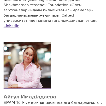
Shakhmardan Yessenov Foundation «Әлем
зертханаларындағы ғылыми тағылымдамалар»
бағдарламасының жеңімпазы, Caltech
университетінде ғылыми тағылымдамадан өткен.
LinkedIn
Айгүл Имаділдаева
EPAM Türkiye компаниясында аға бағдарламалық