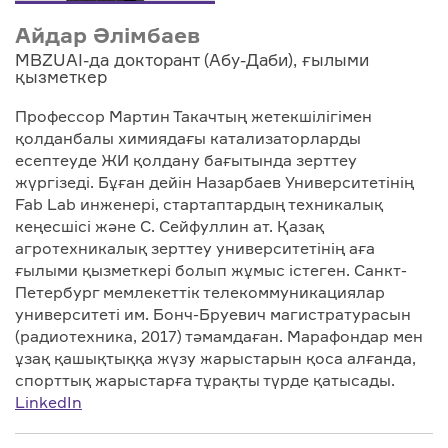
Айдар Әлімбаев
MBZUAI-да докторант (Абу-Даби), ғылыми
қызметкер
Профессор Мартин Такачтың жетекшілігімен
қолданбалы химиядағы катализаторларды
есептеуде ЖИ қолдану бағытында зерттеу
жүргізеді. Бұған дейін Назарбаев Университетінің
Fab Lab инженері, стартаптардың техникалық
кеңесшісі және С. Сейфуллин ат. Қазақ
агротехникалық зерттеу университетінің аға
ғылыми қызметкері болып жұмыс істеген. Санкт-
Петербург мемлекеттік телекоммуникациялар
университеті им. Бонч-Бруевич магистратурасын
(радиотехника, 2017) тәмамдаған. Марафондар мен
ұзақ қашықтыққа жүзу жарыстарын қоса алғанда,
спорттық жарыстарға тұрақты түрде қатысады.
LinkedIn