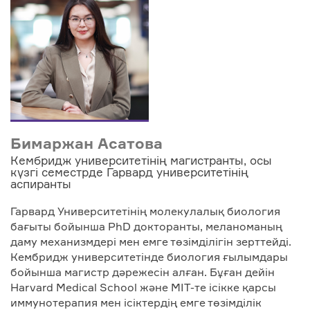
Бимаржан Асатова
Кембридж университетінің магистранты, осы
күзгі семестрде Гарвард университетінің
аспиранты
Гарвард Университетінің молекулалық биология
бағыты бойынша PhD докторанты, меланоманың
даму механизмдері мен емге төзімділігін зерттейді.
Кембридж университетінде биология ғылымдары
бойынша магистр дәрежесін алған. Бұған дейін
Harvard Medical School және MIT-те ісікке қарсы
иммунотерапия мен ісіктердің емге төзімділік