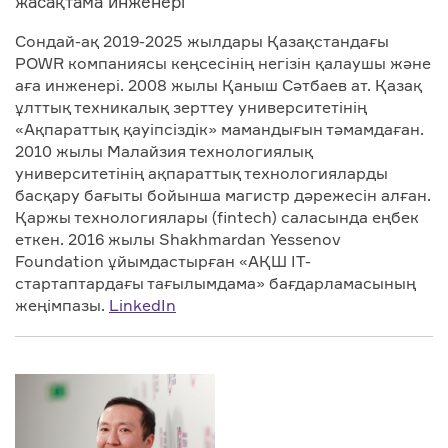
жасақтама инженері
Сондай-ақ 2019-2025 жылдары Қазақстандағы
POWR компаниясы кеңсесінің негізін қалаушы және
аға инженерi. 2008 жылы Қаныш Сәтбаев ат. Қазақ
ұлттық техникалық зерттеу университетінің
«Ақпараттық қауіпсіздік» мамандығын тәмамдаған.
2010 жылы Малайзия технологиялық
университетінің ақпараттық технологияларды
басқару бағыты бойынша магистр дәрежесін алған.
Қаржы технологиялары (fintech) саласында еңбек
еткен. 2016 жылы Shakhmardan Yessenov
Foundation ұйымдастырған «АҚШ IT-
стартаптардағы тағылымдама» бағдарламасының
жеңімпазы.
LinkedIn