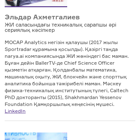
Эльдар Ахметгалиев
ЖИ саласындағы техникалық сарапшы әрі
сериялық кәсіпкер
MOCAP Analytics негізін қалаушы (2017 жылы
Sportradar құрамына қосылды). Қазіргі таңда
narya.ai компаниясында ЖИ жөніндегі бас маман.
Бұған дейін BallerTV-де Chief Science Officer
қызметін атқарған. Қолданбалы математика,
машиналық оқыту, ЖИ, блокчейн және спорттық
аналитика бойынша тәжірибелі маман. Мәскеу
физика-техникалық институтының түлегі, Caltech
PhD докторанты (2015), Shakhmardan Yessenov
Foundation Қамқоршылық кеңесінің мүшесі.
LinkedIn