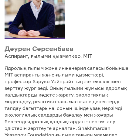
Дәурен Сәрсенбаев
Аспирант, ғылыми қызметкер, MIT
Ядролық ғылым және инженерия саласы бойынша
MIT аспиранты және ғылыми қызметкері,
профессор Харуко Уэйнрайттың жетекшілігімен
зерттеу жүргізеді. Оның ғылыми жұмысы ядролық
қалдықтарды кәдеге жарату, экологиялық
модельдеу, реактивті тасымал және деректерді
талдау бағыттарына, соның ішінде ұзақ мерзімді
экологиялық салдарды бағалау мен жоғары
белсенді ядролық қалдықтардан энергия алу
әдістерін зерттеуге арналған. Shakhmardan
Yessenov Foundation ғылыми тағылымдамалар