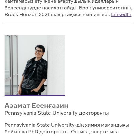
қамтамасыз ету және ағартушылық идеяларын
белсенді түрде насихаттайды. Брок университетінің
Brock Horizon 2021 шәкіртақысының иегері.
LinkedIn
Азамат Есенғазин
Pennsylvania State University докторанты
Pennsylvania State University-дің химия мамандығы
бойынша PhD докторанты. Оптика, энергетика