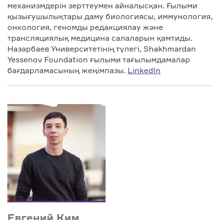
механизмдерін зерттеумен айналысқан. Ғылыми
қызығушылықтары даму биологиясы, иммунология,
онкология, геномды редакциялау және
трансляциялық медицина салаларын қамтиды.
Назарбаев Университетінің түлегі, Shakhmardan
Yessenov Foundation ғылыми тағылымдамалар
бағдарламасының жеңімпазы.
LinkedIn
Евгений Ким