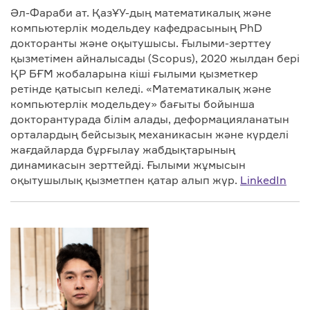
Әл-Фараби ат. ҚазҰУ-дың математикалық және
компьютерлік модельдеу кафедрасының PhD
докторанты және оқытушысы. Ғылыми-зерттеу
қызметімен айналысады (Scopus), 2020 жылдан бері
ҚР БҒМ жобаларына кіші ғылыми қызметкер
ретінде қатысып келеді. «Математикалық және
компьютерлік модельдеу» бағыты бойынша
докторантурада білім алады, деформацияланатын
орталардың бейсызық механикасын және күрделі
жағдайларда бұрғылау жабдықтарының
динамикасын зерттейді. Ғылыми жұмысын
оқытушылық қызметпен қатар алып жүр.
LinkedIn