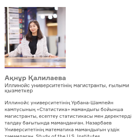
Ақнұр Қалилаева
Иллинойс университетінің магистранты, ғылыми
қызметкер
Иллинойс университетінің Урбана-Шампейн
кампусының «Статистика» мамандығы бойынша
магистранты, есептеу статистикасы мен деректерді
талдау бағытында маманданған. Назарбаев
Университетінің математика мамандығын үздік
тәмамдаған. Study of the U.S. Institutes