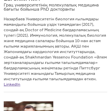
Грац университетінің молекулалық медицина
бағыты бойынша PhD докторанты
Назарбаев Университетін биология ғылымдары
мамандығы бойынша үздік тәмамдаған (2017),
сондай-ақ Doctor of Medicine бағдарламасының
түлегі (2021). Иммунология, молекулалық биология
және медицина салалары бойынша 10-нан астам
ғылыми жарияланымның авторы. АҚШ пен
Жапониядағы кардиология институттарында,
сондай-ақ Shakhmardan Yessenov Foundation «Әлем
зертханаларындағы ғылыми тағылымдамалар»
бағдарламасының жеңімпазы ретінде Питтсбург
Университеті жанындағы Тамырлық медицина
институтында ғылыми тағылымдамадан өткен.
LinkedIn