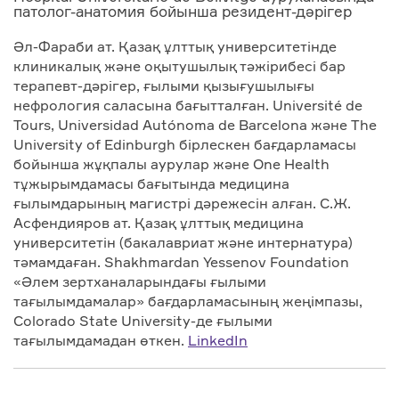
патолог-анатомия бойынша резидент-дәрігер
Әл-Фараби ат. Қазақ ұлттық университетінде
клиникалық және оқытушылық тәжірибесі бар
терапевт-дәрігер, ғылыми қызығушылығы
нефрология саласына бағытталған. Université de
Tours, Universidad Autónoma de Barcelona және The
University of Edinburgh бірлескен бағдарламасы
бойынша жұқпалы аурулар және One Health
тұжырымдамасы бағытында медицина
ғылымдарының магистрі дәрежесін алған. С.Ж.
Асфендияров ат. Қазақ ұлттық медицина
университетін (бакалавриат және интернатура)
тәмамдаған. Shakhmardan Yessenov Foundation
«Әлем зертханаларындағы ғылыми
тағылымдамалар» бағдарламасының жеңімпазы,
Colorado State University-де ғылыми
тағылымдамадан өткен.
LinkedIn