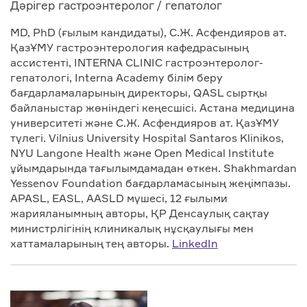
Дәрігер гастроэнтеролог / гепатолог
MD, PhD (ғылым кандидаты), С.Ж. Асфендияров ат.
ҚазҰМУ гастроэнтерология кафедрасының
ассистенті, INTERNA CLINIC гастроэнтеролог-
гепатологі, Interna Academy білім беру
бағдарламаларының директоры, QASL сыртқы
байланыстар жөніндегі кеңесшісі. Астана медицина
университеті және С.Ж. Асфендияров ат. ҚазҰМУ
түлегі. Vilnius University Hospital Santaros Klinikos,
NYU Langone Health және Open Medical Institute
ұйымдарында тағылымдамадан өткен. Shakhmardan
Yessenov Foundation бағдарламасының жеңімпазы.
APASL, EASL, AASLD мүшесі, 12 ғылыми
жарияланымның авторы, ҚР Денсаулық сақтау
министрлігінің клиникалық нұсқаулығы мен
хаттамаларының тең авторы.
LinkedIn