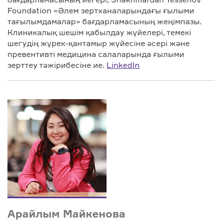
Foundation «Әлем зертханаларындағы ғылыми
тағылымдамалар» бағдарламасының жеңімпазы.
Клиникалық шешім қабылдау жүйелері, темекі
шегудің жүрек-қантамыр жүйесіне әсері және
превентивті медицина салаларында ғылыми
зерттеу тәжірибесіне ие.
LinkedIn
Арайлым Майкенова