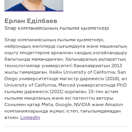
Ерлан Еділбаев
Snap компаниясының ғылыми қызметкері
Snap компаниясының ғылыми қызметкері,
нейрондық желілерді сығымдауға және машиналық
оқыту міндеттеріне арналған сандық оңтайландыру
бағытында маманданған. Халықаралық ақпараттық
технологиялар университеті бакалавриатын 2013
жылы тәмамдаған. Кейін University of California, San
Diego университетінде магистр дәрежесін (2016), ал
University of California, Merced университетінде PhD
ғылыми дәрежесін (2021) қорғаған. 15-тен астам
ғылыми мақаланың және екі патенттің авторы.
Сонымен қатар Meta, Google, NVIDIA және Amazon
компанияларында жұмыс істеп, тағылымдамадан
өткен.
LinkedIn