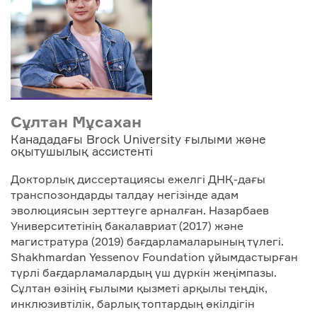
Сұлтан Мұсахан
Канададағы Brock University ғылыми және
оқытушылық ассистенті
Докторлық диссертациясы ежелгі ДНҚ-дағы
транспозондарды талдау негізінде адам
эволюциясын зерттеуге арналған. Назарбаев
Университетінің бакалавриат (2017) және
магистратура (2019) бағдарламаларының түлегі.
Shakhmardan Yessenov Foundation ұйымдастырған
түрлі бағдарламалардың үш дүркін жеңімпазы.
Сұлтан өзінің ғылыми қызметі арқылы теңдік,
инклюзивтілік, барлық топтардың өкілдігін