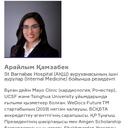
Арайлым Қамзабек
St Barnabas Hospital (АҚШ) ауруханасының ішкі
аурулар (Internal Medicine) бойынша резиденті
Бұған дейін Mayo Clinic (кардиология, Рочестер),
UCSF және Tsinghua University ұйымдарында
ғылыми қызметкер болған. WeDocs Future TM
стартабының (2019) негізін қалаушы, БСҚБТА
аккредиттеу агенттігінің сарапшысы. ҚР Тұңғыш
Президентінің шәкіртақысы мен Amgen Scholarship
бағдарламасының иегері, Shakhmardan Yessenov