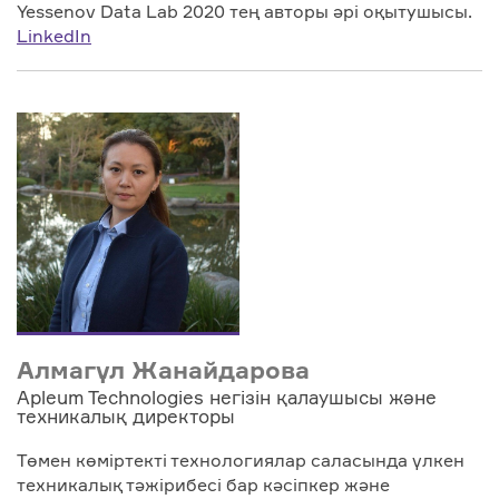
Yessenov Data Lab 2020 тең авторы әрі оқытушысы.
LinkedIn
Алмагүл Жанайдарова
Apleum Technologies негізін қалаушысы және
техникалық директоры
Төмен көміртекті технологиялар саласында үлкен
техникалық тәжірибесі бар кәсіпкер және