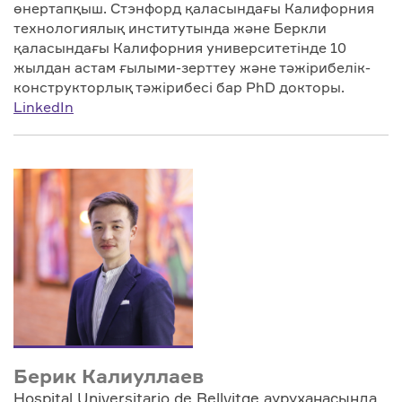
өнертапқыш. Стэнфорд қаласындағы Калифорния
технологиялық институтында және Беркли
қаласындағы Калифорния университетінде 10
жылдан астам ғылыми-зерттеу және тәжірибелік-
конструкторлық тәжірибесі бар PhD докторы.
LinkedIn
Берик Калиуллаев
Hospital Universitario de Bellvitge ауруханасында