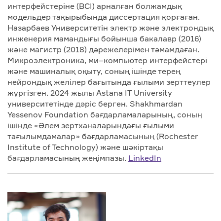
интерфейстеріне (BCI) арналған болжамдық
модельдер тақырыбында диссертация қорғаған.
Назарбаев Университетін электр және электрондық
инженерия мамандығы бойынша бакалавр (2016)
және магистр (2018) дәрежелерімен тәмамдаған.
Микроэлектроника, ми–компьютер интерфейстері
және машиналық оқыту, соның ішінде терең
нейрондық желілер бағытында ғылыми зерттеулер
жүргізген. 2024 жылы Astana IT University
университетінде дәріс берген. Shakhmardan
Yessenov Foundation бағдарламаларының, соның
ішінде «Әлем зертханаларындағы ғылыми
тағылымдамалар» бағдарламасының (Rochester
Institute of Technology) және шәкіртақы
бағдарламасының жеңімпазы.
LinkedIn