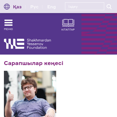
Қаз
Рус
Eng
МЕНЮ
КІТАПТАР
Сарапшылар кеңесі