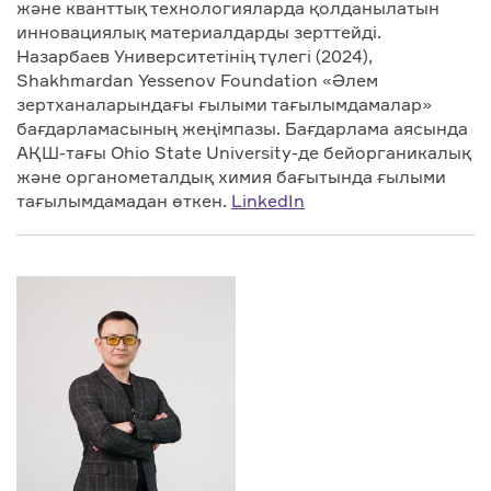
және кванттық технологияларда қолданылатын
инновациялық материалдарды зерттейді.
Назарбаев Университетінің түлегі (2024),
Shakhmardan Yessenov Foundation «Әлем
зертханаларындағы ғылыми тағылымдамалар»
бағдарламасының жеңімпазы. Бағдарлама аясында
АҚШ-тағы Ohio State University-де бейорганикалық
және органометалдық химия бағытында ғылыми
тағылымдамадан өткен.
LinkedIn