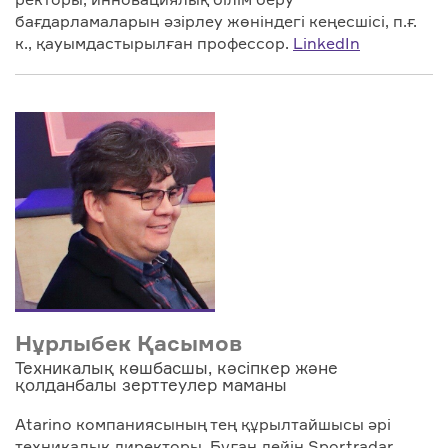
бағдарламаларын әзірлеу жөніндегі кеңесшісі, п.ғ.
к., қауымдастырылған профессор.
LinkedIn
Нұрлыбек Қасымов
Техникалық көшбасшы, кәсіпкер және
қолданбалы зерттеулер маманы
Atarino компаниясының тең құрылтайшысы әрі
техникалық директоры. Бұған дейін Sportradar