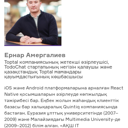
Ернар Амергалиев
Toptal компаниясының жетекші әзірлеушісі,
TodoChat стартапының негізін қалаушы және
қазақстандық Toptal мамандары
қауымдастығының көшбасшысы
iOS және Android платформаларына арналған React
Native қосымшаларын әзірлеуде көпжылдық
тәжірибесі бар. Еңбек жолын жаһандық клиенттік
базасы бар халықаралық Quintiq компаниясында
бастаған. Еуразия ұлттық университетінде (2007–
2009) және Малайзиядағы Multimedia University-де
(2009–2012) білім алған. «АҚШ IT