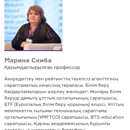
Марина Скиба
Қауымдастырылған профессор
Аккредиттеу мен рейтингтің тәуелсіз агенттігінің
сараптамалық кеңесінің төрағасы. Білім беру
бағдарламаларын әзірлеу жөніндегі Жоғары білім
беруді дамыту ұлттық орталығының сарапшысы,
ETF (Еуропалық білім беру қорының) елшісі, Ұлттық
мемлекеттік ғылыми-техникалық сараптама
орталығының (ҰМҒТСО) сарапшысы, BTS-education
сарапшысы, Қаржы академиясының бұрынғы
ректоры, инновациялық білім беру