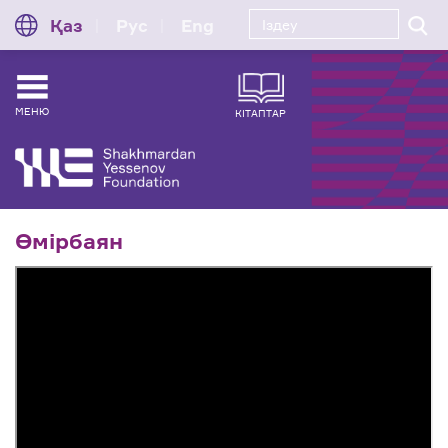
Қаз
Рус
Eng
МЕНЮ
КІТАПТАР
Өмірбаян