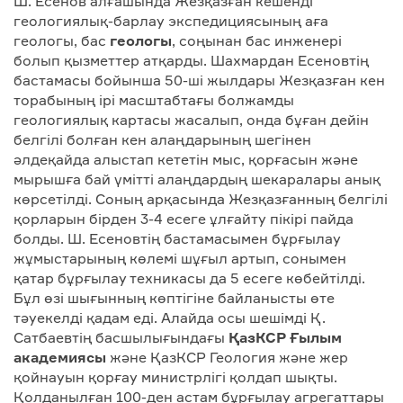
Ш. Есенов алғашында Жезқазған кешенді
геологиялық-барлау экспедициясының аға
геологы, бас
геологы
, соңынан бас инженері
болып қызметтер атқарды. Шахмардан Есеновтің
бастамасы бойынша 50-ші жылдары Жезқазған кен
торабының ірі масштабтағы болжамды
геологиялық картасы жасалып, онда бұған дейін
белгілі болған кен алаңдарының шегінен
әлдеқайда алыстап кететін мыс, қорғасын және
мырышға бай үмітті алаңдардың шекаралары анық
көрсетілді. Соның арқасында Жезқазғанның белгілі
қорларын бірден 3-4 есеге ұлғайту пікірі пайда
болды. Ш. Есеновтің бастамасымен бұрғылау
жұмыстарының көлемі шұғыл артып, сонымен
қатар бұрғылау техникасы да 5 есеге көбейтілді.
Бұл өзі шығынның көптігіне байланысты өте
тәуекелді қадам еді. Алайда осы шешімді Қ.
Сатбаевтің басшылығындағы
ҚазКСР Ғылым
академиясы
және ҚазКСР Геология және жер
қойнауын қорғау министрлігі қолдап шықты.
Қолданылған 100-ден астам бұрғылау агрегаттары