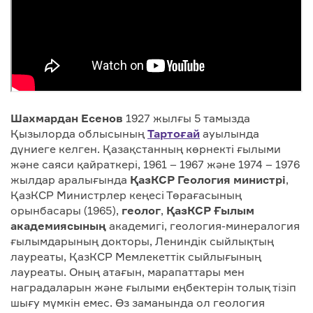
Шахмардан Есенов
1927 жылғы 5 тамызда
Қызылорда облысының
Тартоғай
ауылында
дүниеге келген. Қазақстанның көрнекті ғылыми
және саяси қайраткері, 1961 – 1967 және 1974 – 1976
жылдар аралығында
ҚазКСР Геология министрі
,
ҚазКСР Министрлер кеңесі Төрағасының
орынбасары (1965),
геолог
,
ҚазКСР Ғылым
академиясының
академигі, геология-минералогия
ғылымдарының докторы, Лениндік сыйлықтың
лауреаты, ҚазКСР Мемлекеттік сыйлығының
лауреаты. Оның атағын, марапаттары мен
наградаларын және ғылыми еңбектерін толық тізіп
шығу мүмкін емес. Өз заманында ол геология