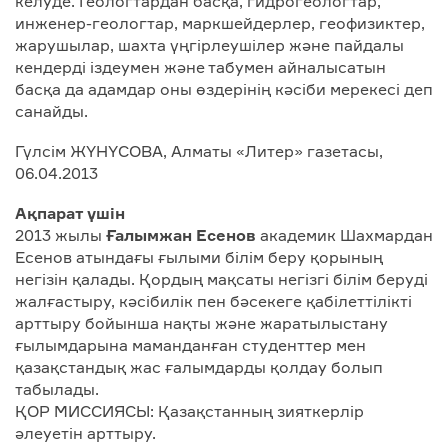
келуде. Геологтардан басқа, гидрогеологтар,
инженер-геологтар, маркшейдерлер, геофизиктер,
жарушылар, шахта үңгірлеушілер және пайдалы
кендерді іздеумен және табумен айналысатын
басқа да адамдар оны өздерінің кәсіби мерекесі деп
санайды.
Гүлсім ЖҮНҮСОВА, Алматы «Литер» газетасы,
06.04.2013
Ақпарат үшін
2013 жылы
Ғалымжан Есенов
академик Шахмардан
Есенов атындағы ғылыми білім беру қорының
негізін қалады. Қордың мақсаты негізгі білім беруді
жалғастыру, кәсібилік пен бәсекеге қабілеттілікті
арттыру бойынша нақты және жаратылыстану
ғылымдарына маманданған студенттер мен
қазақстандық жас ғалымдарды қолдау болып
табылады.
ҚОР МИССИЯСЫ: Қазақстанның зияткерлір
әлеуетін арттыру.