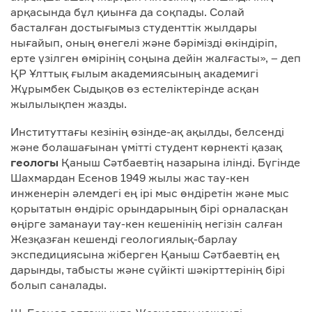
арқасында бұл қиынға да соқпады. Солай
басталған достығымыз студенттік жылдары
нығайып, оның өнегелі және бәрімізді өкіндіріп,
ерте үзілген өмірінің соңына дейін жалғасты», – деп
ҚР Ұлттық ғылым академиясының академигі
Жұрымбек Сыдықов өз естеліктерінде асқан
жылылықпен жазды.
Институттағы кезінің өзінде-ақ ақылды, белсенді
және болашағынан үмітті студент көрнекті қазақ
геологы
Қаныш Сәтбаевтің назарына ілінді. Бүгінде
Шахмардан Есенов 1949 жылы жас тау-кен
инженерін әлемдегі ең ірі мыс өндіретін және мыс
қорытатын өндіріс орындарының бірі орналасқан
өңірге заманауи тау-кен кешенінің негізін салған
Жезқазған кешенді геологиялық-барлау
экспедициясына жіберген Қаныш Сәтбаевтің ең
дарынды, табысты және сүйікті шәкірттерінің бірі
болып саналады.