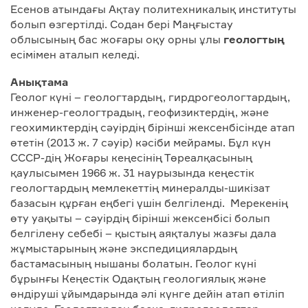
Есенов атындағы Ақтау политехникалық институты
болып өзгертілді. Содан бері Маңғыстау
облысының бас жоғары оқу орны ұлы
геологтың
есімімен аталып келеді.
Анықтама
Геолог күні – геологтардың, гирдрогеологтардың,
инженер-геологтрадың, геофизиктердің, және
геохимиктердің сәуірдің бірінші жексенбісінде атап
өтетін (2013 ж. 7 сәуір) кәсіби мейрамы. Бұл күн
СССР-дің Жоғары кеңесінің Төреалқасының
қаулысымен 1966 ж. 31 наурызында кеңестік
геологтардың мемлекеттің минералды-шикізат
базасын құрған еңбегі үшін белгіленді. Мерекенің
өту уақыты – сәуірдің бірінші жексенбісі болып
белгілену себебі – қыстың аяқталуы жазғы дала
жұмыстарының және экспедициялардың
бастамасының нышаны болатын. Геолог күні
бұрынғы Кеңестік Одақтың геологиялық және
өндіруші ұйымдарында әлі күнге дейін атап өтіліп