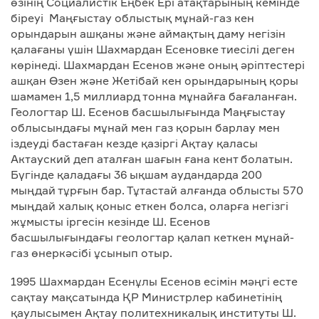
өзінің Социалистік Еңбек Ері атақтарының кемінде
біреуі Маңғыстау облыстық мұнай-газ кен
орындарын ашқаны және аймақтың даму негізін
қалағаны үшін Шахмардан Есеновке тиесілі деген
көрінеді. Шахмардан Есенов және оның әріптестері
ашқан Өзен және Жетібай кен орындарының қоры
шамамен 1,5 миллиард тонна мұнайға бағаланған.
Геологтар Ш. Есенов басшылығында Маңғыстау
облысындағы мұнай мен газ қорын барлау мен
іздеуді бастаған кезде қазіргі Ақтау қаласы
Актауский деп аталған шағын ғана кент болатын.
Бүгінде қаладағы 36 ықшам аудандарда 200
мыңдай тұрғын бар. Тұтастай алғанда облысты 570
мыңдай халық қоныс еткен болса, оларға негізгі
жұмысты іргесін кезінде Ш. Есенов
басшылығындағы геологтар қалап кеткен мұнай-
газ өнеркәсібі ұсынып отыр.
1995 Шахмардан Есенұлы Есенов есімін мәңгі есте
сақтау мақсатында ҚР Министрлер кабинетінің
қаулысымен Ақтау политехникалық институты Ш.