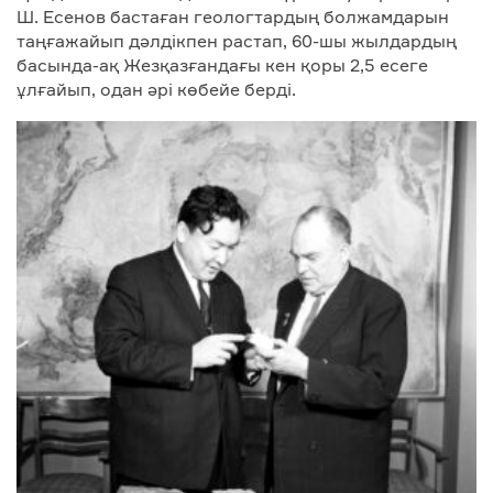
Ш. Есенов бастаған геологтардың болжамдарын
таңғажайып дәлдікпен растап, 60-шы жылдардың
басында-ақ Жезқазғандағы кен қоры 2,5 есеге
ұлғайып, одан әрі көбейе берді.