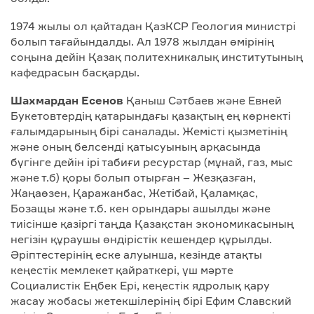
1974 жылы ол қайтадан ҚазКСР Геология министрі
болып тағайындалды. Ал 1978 жылдан өмірінің
соңына дейін Қазақ политехникалық институтының
кафедрасын басқарды.
Шахмардан Есенов
Қаныш Сәтбаев және Евней
Букетовтердің қатарындағы қазақтың ең көрнекті
ғалымдарының бірі саналады. Жемісті қызметінің
және оның белсенді қатысуының арқасында
бүгінге дейін ірі табиғи ресурстар (мұнай, газ, мыс
және т.б) қоры болып отырған – Жезқазған,
Жаңаөзен, Қаражанбас, Жетібай, Қаламқас,
Бозащы және т.б. кен орындары ашылды және
тиісінше қазіргі таңда Қазақстан экономикасының
негізін құраушы өндірістік кешендер құрылды.
Әріптестерінің еске алуынша, кезінде атақты
кеңестік мемлекет қайраткері, үш мәрте
Социалистік Еңбек Ері, кеңестік ядролық қару
жасау жобасы жетекшілерінің бірі Ефим Славский