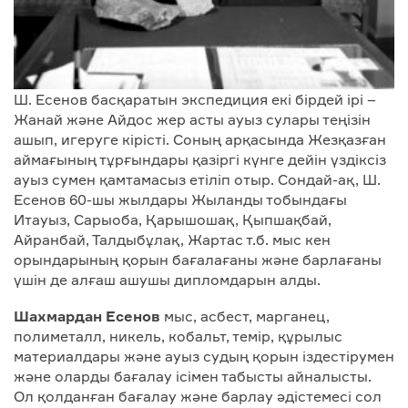
Ш. Есенов басқаратын экспедиция екі бірдей ірі –
Жанай және Айдос жер асты ауыз сулары теңізін
ашып, игеруге кірісті. Соның арқасында Жезқазған
аймағының тұрғындары қазіргі күнге дейін үздіксіз
ауыз сумен қамтамасыз етіліп отыр. Сондай-ақ, Ш.
Есенов 60-шы жылдары Жыланды тобындағы
Итауыз, Сарыоба, Қарышошақ, Қыпшақбай,
Айранбай, Талдыбұлақ, Жартас т.б. мыс кен
орындарының қорын бағалағаны және барлағаны
үшін де алғаш ашушы дипломдарын алды.
Шахмардан Есенов
мыс, асбест, марганец,
полиметалл, никель, кобальт, темір, құрылыс
материалдары және ауыз судың қорын іздестірумен
және оларды бағалау ісімен табысты айналысты.
Ол қолданған бағалау және барлау әдістемесі сол