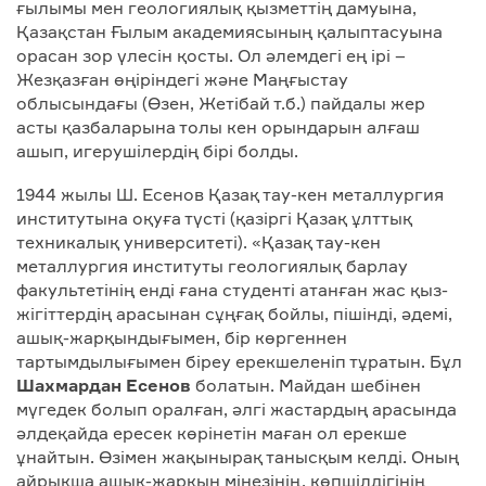
ғылымы мен геологиялық қызметтің дамуына,
Қазақстан Ғылым академиясының қалыптасуына
орасан зор үлесін қосты. Ол әлемдегі ең ірі –
Жезқазған өңіріндегі және Маңғыстау
облысындағы (Өзен, Жетібай т.б.) пайдалы жер
асты қазбаларына толы кен орындарын алғаш
ашып, игерушілердің бірі болды.
1944 жылы Ш. Есенов Қазақ тау-кен металлургия
институтына оқуға түсті (қазіргі Қазақ ұлттық
техникалық университеті). «Қазақ тау-кен
металлургия институты геологиялық барлау
факультетінің енді ғана студенті атанған жас қыз-
жігіттердің арасынан сұңғақ бойлы, пішінді, әдемі,
ашық-жарқындығымен, бір көргеннен
тартымдылығымен біреу ерекшеленіп тұратын. Бұл
Шахмардан Есенов
болатын. Майдан шебінен
мүгедек болып оралған, әлгі жастардың арасында
әлдеқайда ересек көрінетін маған ол ерекше
ұнайтын. Өзімен жақынырақ танысқым келді. Оның
айрықша ашық-жарқын мінезінің, көпшілдігінің