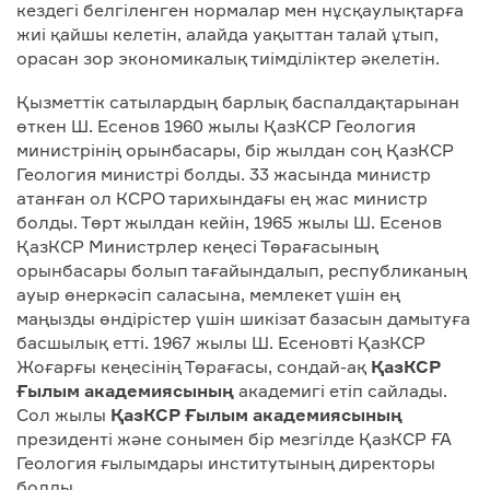
кездегі белгіленген нормалар мен нұсқаулықтарға
жиі қайшы келетін, алайда уақыттан талай ұтып,
орасан зор экономикалық тиімділіктер әкелетін.
Қызметтік сатылардың барлық баспалдақтарынан
өткен Ш. Есенов 1960 жылы ҚазКСР Геология
министрінің орынбасары, бір жылдан соң ҚазКСР
Геология министрі болды. 33 жасында министр
атанған ол КСРО тарихындағы ең жас министр
болды. Төрт жылдан кейін, 1965 жылы Ш. Есенов
ҚазКСР Министрлер кеңесі Төрағасының
орынбасары болып тағайындалып, республиканың
ауыр өнеркәсіп саласына, мемлекет үшін ең
маңызды өндірістер үшін шикізат базасын дамытуға
басшылық етті. 1967 жылы Ш. Есеновті ҚазКСР
Жоғарғы кеңесінің Төрағасы, сондай-ақ
ҚазКСР
Ғылым академиясының
академигі етіп сайлады.
Сол жылы
ҚазКСР Ғылым академиясының
президенті және сонымен бір мезгілде ҚазКСР ҒА
Геология ғылымдары институтының директоры
болды.