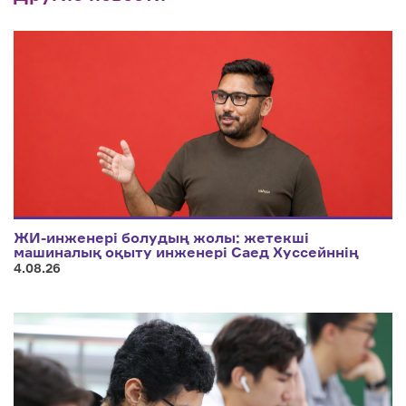
ЖИ-инженері болудың жолы: жетекші
машиналық оқыту инженері Саед Хуссейннің
өмір мен мансаптың тепе-теңдігін сақтауға
4.08.26
арналған кеңестері