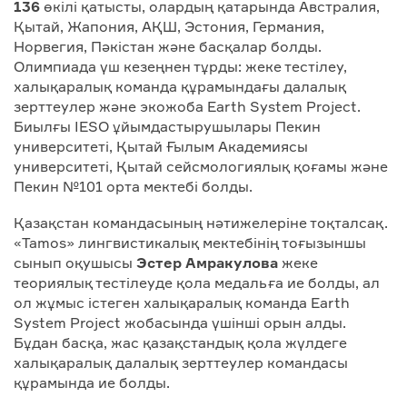
136
өкілі қатысты, олардың қатарында Австралия,
Қытай, Жапония, АҚШ, Эстония, Германия,
Норвегия, Пәкістан және басқалар болды.
Олимпиада үш кезеңнен тұрды: жеке тестілеу,
халықаралық команда құрамындағы далалық
зерттеулер және экожоба Earth System Project.
Биылғы IESO ұйымдастырушылары Пекин
университеті, Қытай Ғылым Академиясы
университеті, Қытай сейсмологиялық қоғамы және
Пекин №101 орта мектебі болды.
Қазақстан командасының нәтижелеріне тоқталсақ.
«Tamos» лингвистикалық мектебінің тоғызыншы
сынып оқушысы
Эстер Амракулова
жеке
теориялық тестілеуде қола медальға ие болды, ал
ол жұмыс істеген халықаралық команда Earth
System Project жобасында үшінші орын алды.
Бұдан басқа, жас қазақстандық қола жүлдеге
халықаралық далалық зерттеулер командасы
құрамында ие болды.