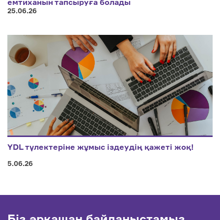
емтиханын тапсыруға болады
25.06.26
YDL түлектеріне жұмыс іздеудің қажеті жоқ!
5.06.26
Біз әрқашан байланыстамыз