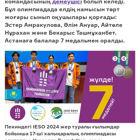
командасының
демеушісі
болып келеді.
Бұл олимпиадада елдің намысын төрт
жоғары сынып оқушылары қорғады:
Эстер Амракулова,
Ә
л
і
м Ануар, Айт
ө
ле
Н
ұ
рахан және Бекарыс Ташмұханбет.
Астанаға балалар 7 медальмен оралды.
Пекиндегі IESO 2024 жер туралы ғылымдар
бойынша 17-ші халықаралық олимпиадасы