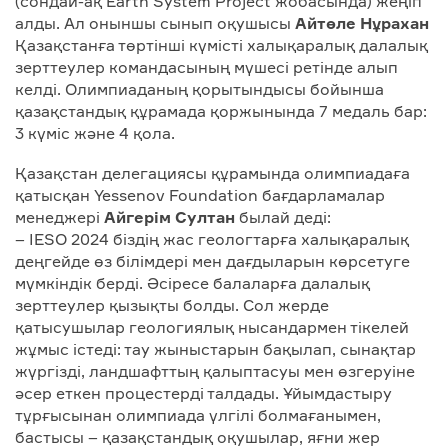
(сондай-ақ Earth System Project жобасында) жеңіп
алды. Ал оныншы сынып оқушысы
Айт
ө
ле Н
ұ
рахан
Қазақстанға төртінші күмісті халықаралық далалық
зерттеулер командасының мүшесі ретінде алып
келді. Олимпиаданың қорытындысы бойынша
қазақстандық құрамада қоржынында 7 медаль бар:
3 күміс және 4 қола.
Қазақстан делегациясы құрамында олимпиадаға
қатысқан Yessenov Foundation бағдарламалар
менеджері
Айгерім Султан
былай деді:
– IESO 2024 біздің жас геологтарға халықаралық
деңгейде өз білімдері мен дағдыларын көрсетуге
мүмкіндік берді. Әсіресе балаларға далалық
зерттеулер қызықты болды. Сол жерде
қатысушылар геологиялық нысандармен тікелей
жұмыс істеді: тау жыныстарын бақылап, сынақтар
жүргізді, ландшафттың қалыптасуы мен өзгеруіне
әсер еткен процестерді талдады. Ұйымдастыру
тұрғысынан олимпиада үлгілі болмағанымен,
бастысы – қазақстандық оқушылар, яғни жер