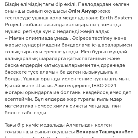
Біздің еліміздің тағы бір өкілі, Павлодардан келген
оныншы сынып оқушысы
Әлім Ануар
жеке
тестілеуде үшінші қола медальді және Earth System
Project жобасы аясында халықаралық команда
мүшесі ретінде күміс медальді жеңіп алды:
– Маған олимпиада ұнады. Әсіресе тестілеу және
жарыс күндері мәдени бағдарлама іс-шараларымен
толықтырылуы ерекше ұнады. Мен бұрын мұндай
халықаралық шараларға қатыспағанмын және
басқа елдердің қатысушыларымен тең дәрежеде
бәсекеге түсе аламын ба деген қызығушылық
болды. Үшінші орынды иеленгеніме қуаныштымын.
Қытай және Шығыс Азия елдерінің IESO 2024
жоғары орындарға ие болғаны кездейсоқ емес деп
есептеймін. Бұл елдерде жер туралы ғылымдар
математика немесе химия сияқты маңызды пән
болып табылады.
Тағы бір күміс медальды Алматыдан келген
тоғызыншы сынып оқушысы
Бекарыс Ташмұханбет