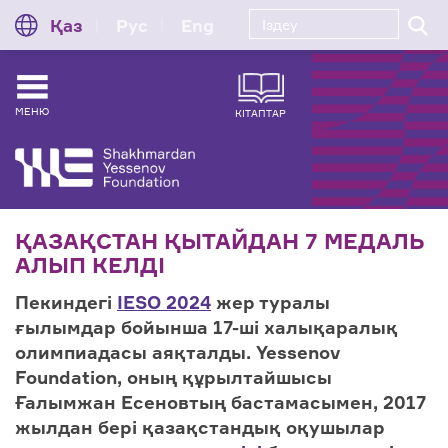
Қаз
Рус
Eng
МЕНЮ
КІТАПТАР
ҚАЗАҚСТАН ҚЫТАЙДАН 7 МЕДАЛЬ
АЛЫП КЕЛДІ
Пекиндегі
IESO 2024
жер туралы
ғылымдар бойынша 17-ші халықаралық
олимпиадасы аяқталды. Yessenov
Foundation, оның құрылтайшысы
Ғалымжан Есеновтың бастамасымен, 2017
жылдан бері қазақстандық оқушылар