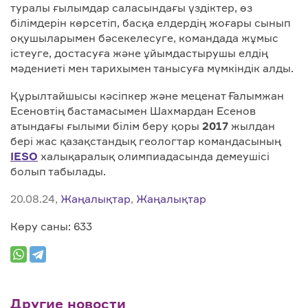
туралы ғылымдар саласындағы үздіктер, өз
білімдерін көрсетіп, басқа елдердің жоғары сынып
оқушыларымен бәсекелесуге, командада жұмыс
істеуге, достасуға және ұйымдастырушы елдің
мәдениеті мен тарихымен танысуға мүмкіндік алды.
Құрылтайшысы кәсіпкер және меценат Ғалымжан
Есеновтің бастамасымен Шахмардан Есенов
атындағы ғылыми білім беру қоры
2017
жылдан
бері жас қазақстандық геологтар командасының
IESO
халықаралық олимпиадасында демеушісі
болып табылады.
20.08.24,
Жаңалықтар
,
Жаңалықтар
Көру саны: 633
Другие новости