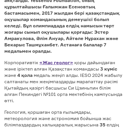
аяқталды. Yessenov Foundation, оның
құрылтайшысы Ғалымжан Есеновтың
бастамасымен, 2017 жылдан бері қазақстандық
оқушылар командасының демеушісі болып
келеді. Бұл олимпиадада елдің намысын төрт
жоғары сынып оқушылары қорғады: Эстер
Амракулова,
Ә
л
і
м Ануар, Айт
ө
ле Н
ұ
рахан және
Бекарыс Ташмұханбет. Астанаға балалар 7
медальмен оралды.
Корпоративтік
«Жас геолог»
қоры дайындаған
және іріктеп алған Қазақстан командасы
3 күміс
және
4 қола
медаль жеңіп алды. IESO 2024 жабылу
салтанаты мен жеңімпаздарды марапаттау рәсімі
Қытайдың қазіргі басшысы Си Цзиньпин білім
алған Пекиндегі №101 орта мектебінің кампусында
өтті.
Геология, қоршаған орта ғылымдары,
метеорология және астрономия бойынша жас
білімпаздардың халықаралық жарысына
35
елдің