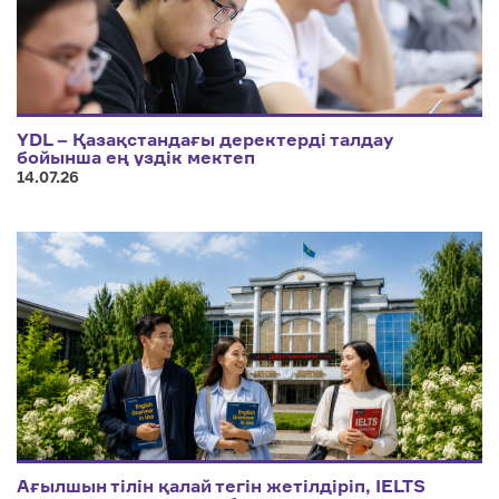
YDL – Қазақстандағы деректерді талдау
бойынша ең үздік мектеп
14.07.26
Ағылшын тілін қалай тегін жетілдіріп, IELTS