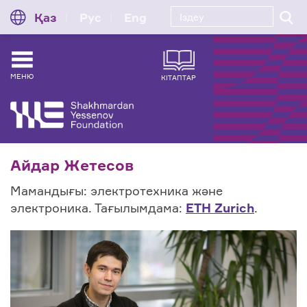
Қаз
Рус
Eng
МЕНЮ
КІТАПТАР
Айдар Жетесов
Мамандығы: электротехника және
электроника. Тағылымдама:
ETH Zurich
.