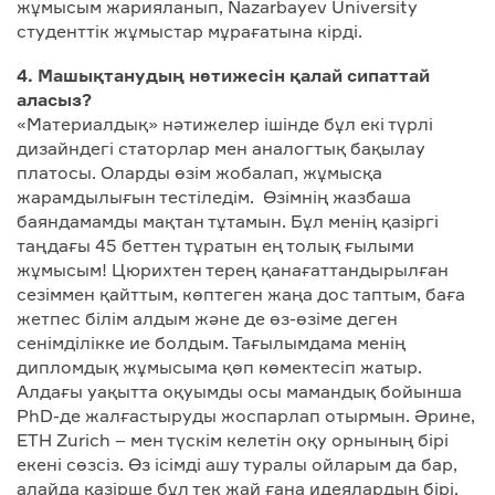
жұмысым жарияланып, Nazarbayev University
студенттік жұмыстар мұрағатына кірді.
4. Машықтанудың нәтижесін қалай сипаттай
аласыз?
«Материалдық» нәтижелер ішінде бұл екі түрлі
дизайндегі статорлар мен аналогтық бақылау
платосы. Оларды өзім жобалап, жұмысқа
жарамдылығын тестіледім. Өзімнің жазбаша
баяндамамды мақтан тұтамын. Бұл менің қазіргі
таңдағы 45 беттен тұратын ең толық ғылыми
жұмысым! Цюрихтен терең қанағаттандырылған
сезіммен қайттым, көптеген жаңа дос таптым, баға
жетпес білім алдым және де өз-өзіме деген
сенімділікке ие болдым. Тағылымдама менің
дипломдық жұмысыма қөп көмектесіп жатыр.
Алдағы уақытта оқуымды осы мамандық бойынша
PhD-де жалғастыруды жоспарлап отырмын. Әрине,
ETH Zurich – мен түскім келетін оқу орнының бірі
екені сөзсіз. Өз ісімді ашу туралы ойларым да бар,
алайда қазірше бұл тек жай ғана идеялардың бірі.