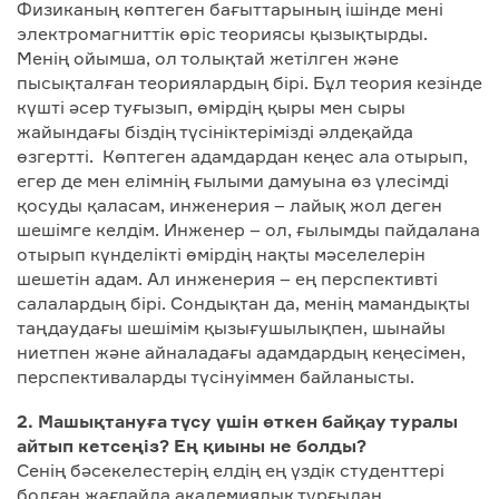
Физиканың көптеген бағыттарының ішінде мені
электромагниттік өріс теориясы қызықтырды.
Менің ойымша, ол толықтай жетілген және
пысықталған теориялардың бірі. Бұл теория кезінде
күшті әсер туғызып, өмірдің қыры мен сыры
жайындағы біздің түсініктерімізді әлдеқайда
өзгертті. Көптеген адамдардан кеңес ала отырып,
егер де мен елімнің ғылыми дамуына өз үлесімді
қосуды қаласам, инженерия – лайық жол деген
шешімге келдім. Инженер – ол, ғылымды пайдалана
отырып күнделікті өмірдің нақты мәселелерін
шешетін адам. Ал инженерия – ең перспективті
салалардың бірі. Сондықтан да, менің мамандықты
таңдаудағы шешімім қызығушылықпен, шынайы
ниетпен және айналадағы адамдардың кеңесімен,
перспективаларды түсінуіммен байланысты.
2. Машықтануға түсу үшін өткен байқау туралы
айтып кетсеңіз? Ең қиыны не болды?
Сенің бәсекелестерің елдің ең үздік студенттері
болған жағдайда академиялық тұрғыдан