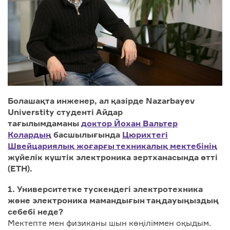
Болашақта инженер, ал қазірде Nazarbayev
Universtity студенті Айдар
тағылымдаманы
доктор Йохан Вальтер
Колардың
басшылығында
Цюрихтегі
Швейцариялық жоғарғы техникалық мектебінің
жүйелік күштік электроника зертханасында өтті
(ETH).
1. Университетке тускендегі электротехника
және электроника мамандығын таңдауыңыздың
себебі неде?
Мектепте мен физиканы шын көңіліммен оқыдым.