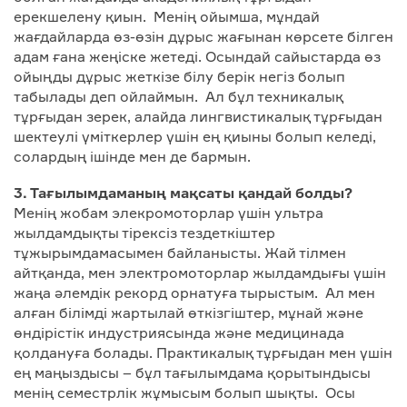
ерекшелену қиын. Менің ойымша, мұндай
жағдайларда өз-өзін дұрыс жағынан көрсете білген
адам ғана жеңіске жетеді. Осындай сайыстарда өз
ойыңды дұрыс жеткізе білу берік негіз болып
табылады деп ойлаймын. Ал бұл техникалық
тұрғыдан зерек, алайда лингвистикалық тұрғыдан
шектеулі үміткерлер үшін ең қиыны болып келеді,
солардың ішінде мен де бармын.
3. Тағылымдаманың мақсаты қандай болды?
Менің жобам элекромоторлар үшін ультра
жылдамдықты тірексіз тездеткіштер
тұжырымдамасымен байланысты. Жай тілмен
айтқанда, мен электромоторлар жылдамдығы үшін
жаңа әлемдік рекорд орнатуға тырыстым. Ал мен
алған білімді жартылай өткізгіштер, мұнай және
өндірістік индустриясында және медицинада
қолдануға болады. Практикалық тұрғыдан мен үшін
ең маңыздысы – бұл тағылымдама қорытындысы
менің семестрлік жұмысым болып шықты. Осы