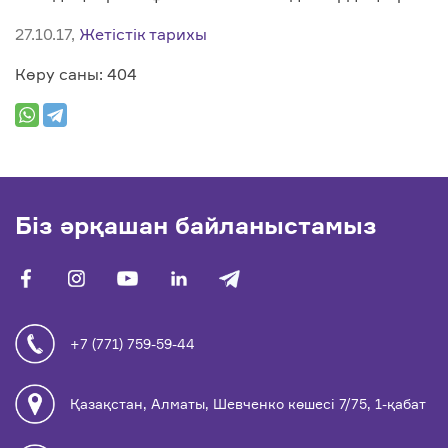
27.10.17,
Жетістік тарихы
Көру саны: 404
Біз әрқашан байланыстамыз
facebook
vk
youtube
linkedin
telegram
+7 (771) 759-59-44
Қазақстан, Алматы, Шевченко көшесі 7/75, 1-қабат