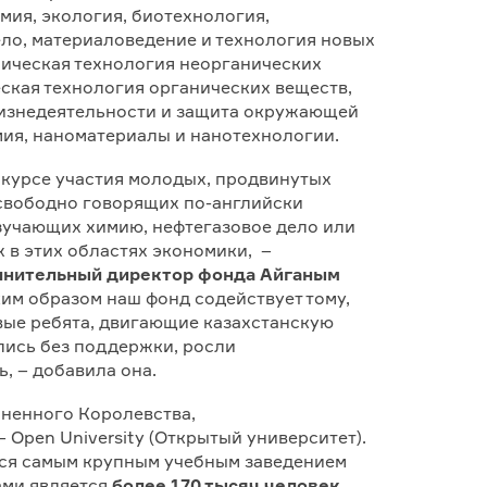
имия, экология, биотехнология,
ело, материаловедение и технология новых
мическая технология неорганических
ская технология органических веществ,
изнедеятельности и защита окружающей
мия, наноматериалы и нанотехнологии.
нкурсе участия молодых, продвинутых
свободно говорящих по-английски
изучающих химию, нефтегазовое дело или
 в этих областях экономики, –
лнительный директор фонда Айганым
аким образом наш фонд содействует тому,
вые ребята, двигающие казахстанскую
лись без поддержки, росли
, – добавила она.
иненного Королевства,
Open University (Открытый университет).
ется самым крупным учебным заведением
тами является
более 170 тысяч человек
.