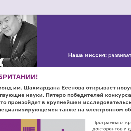
Наша миссия:
развиват
БРИТАНИИ!
фонд им. Шахмардана Есенова открывает нов
ствующие науки. Пятеро победителей конкурс
Это произойдет в крупнейшем исследовательс
специализирующемся также на электронном об
Программа откр
докторантов и 