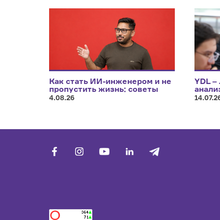
Как стать ИИ-инженером и не
YDL –
пропустить жизнь: советы
анали
Саеда Хуссейна, инженера по
4.08.26
14.07.2
машинному обучению
facebook
vk
youtube
linkedin
telegram