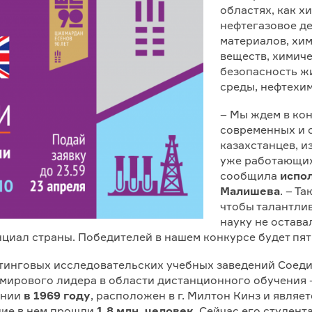
областях, как х
нефтегазовое д
материалов, хи
веществ, химиче
безопасность ж
среды, нефтехи
– Мы ждем в ко
современных и 
казахстанцев, 
уже работающих
сообщила
испо
Малишева
. – Т
чтобы талантли
науку не остава
циал страны. Победителей в нашем конкурсе будет пять
йтинговых исследовательских учебных заведений Соед
мирового лидера в области дистанционного обучения – 
ании
в 1969 году
, расположен в г. Милтон Кинз и явля
ние в нем прошли
1,8 млн. человек
. Сейчас его студен