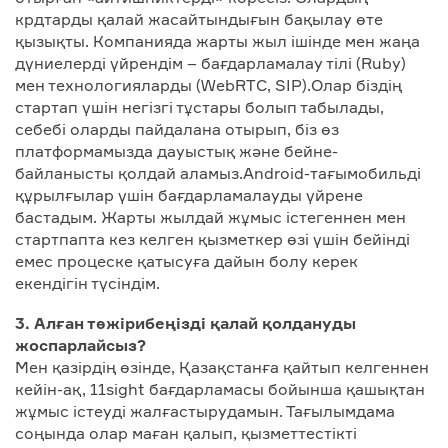
крдтарды қалай жасайтындығын бақылау өте
қызықты. Компанияда жарты жыл ішінде мен жаңа
дүниелерді үйрендім – бағдарламалау тілі (Ruby)
мен технологияларды (WebRTC, SIP).Олар біздің
стартап үшін негізгі тұстары болып табылады,
себебі оларды пайдалана отырып, біз өз
платформамызда дауыстық және бейне-
байланысты қолдай аламыз.Android-тағымобильді
құрылғылар үшін бағдарламалауды үйрене
бастадым. Жарты жылдай жұмыс істегеннен мен
стартпапта кез келген қызметкер өзі үшін бейінді
емес процеске қатысуға дайын болу керек
екендігін түсіндім.
3. Алған тәжірибеңізді қалай қолдануды
жоспарлайсыз?
Мен қазірдің өзінде, Қазақстанға қайтып келгеннен
кейін-ақ, 11sight бағдарламасы бойынша қашықтан
жұмыс істеуді жалғастырудамын. Тағылымдама
соңында олар маған қалып, қызметтестікті