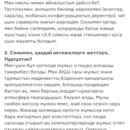
Мен нақты немен айналыстым дейсіз бе?
Тестілеумен, әкімшілік бөлімді әзірлеумен (есептер,
саралау, жобаның конфигурациялық деректері), чат
үшін серверлік жағын әзірледім. Сонымен қатар,
мен бейне-сәлемдеме, қоңырауды басқа жаққа
ауыстыру және т.б.б сияқты жаңа «текшелер» қосу
үшін жауапты болдым.
2. Сонымен, қандай нәтижелерге жеттіңіз,
Нұрсұлтан?
Мен үшін бұл шетелде жұмыс істеудің алғашқы
тәжірибесі болды. Мен АҚШ-тағы жұмыс және
тұрмыстық мәдениеттің біздікінен қаншалықты
ерекшеленетінін көрдім. Алғашқы күндерден
бастап-ақ, мені барлық жердегі креативтік
атмосфера таңғалдырып, баурап алды. Мұны
сөзбен жеткізу мүмкін емес, жай ғана сезініп көру
керек. Өзіңізді қоғамдық көлікте жұмысқа кетіп
бара жатырмын деп елестетітіңіз, сол кезде
салонда отырып-ақ компьютерлерінде жұмыс істеп
отырған «айтишниктерді» көресіз. Олардың