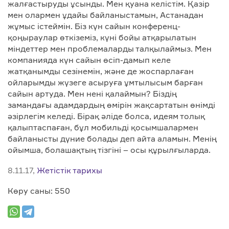
жалғастыруды ұсынды. Мен қуана келістім. Қазір
мен олармен ұдайы байланыстамын, Астанадан
жұмыс істеймін. Біз күн сайын конференц-
қоңыраулар өткіземіз, күні бойы атқарылатын
міндеттер мен проблемаларды талқылаймыз. Мен
компанияда күн сайын өсіп-дамып келе
жатқанымды сезінемін, және де жоспарлаған
ойларымды жүзеге асыруға ұмтылысым барған
сайын артуда. Мен нені қалаймын? Біздің
замандағы адамдардың өмірін жақсартатын өнімді
әзірлегім келеді. Бірақ әліде болса, идеям толық
қалыптаспаған, бұл мобильді қосымшалармен
байланысты дүние болады деп айта аламын. Менің
ойымша, болашақтың тізгіні – осы құрылғыларда.
8.11.17,
Жетістік тарихы
Көру саны: 550