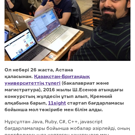
Ол небәрі 26 жаста, Астана
қаласынан.
Қазақстан-Британдық
университеттің түлегі
(бакалавриат және
магистратура), 2016 жылы Ш.Есенов атындағы
конкурстың жүлдесін ұтып алып, Кремний
алқабына барып,
11sight
стартап бағдарламасы
бойынша мол тәжірибе мен білім алды.
Нұрсұлтан Java, Ruby, C#, C++, javascript
бағдарламалары бойынша жобалар әзірлейді, оның
портфолиосында көптеген хакатондар мен