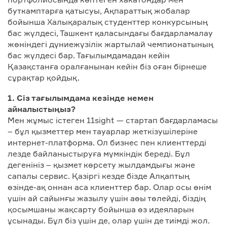
буткамптарға қатысуы, Ақпараттық жобалар
бойынша Халықаралық студенттер конкурсының
бас жүлдесі, Ташкент қаласындағы бағдарламалау
жөніндегі дүниежүзілік жартылай чемпионатының
бас жүлдесі бар. Тағылымдамадан кейін
Қазақстанға оралғанынан кейін біз оған бірнеше
сұрақтар қойдық.
1. Сіз тағылымдама кезінде немен
айналыстыңыз?
Мен жұмыс істеген 11sight — стартап бағдарламасы
– бұл қызметтер мен тауарлар жеткізушілеріне
интернет-платформа. Ол бизнес пен клиенттерді
лезде байланыстыруға мүмкіндік береді. Бұл
дегенініз – қызмет көрсету жылдамдығы және
сапалы сервис. Қазіргі кезде бізде Алқаптың
өзінде-ақ оннан аса клиенттер бар. Олар осы өнім
үшін ай сайынғы жазылу үшін аөы төлейді, біздің
қосымшаны жақсарту бойынша өз идеяларын
ұсынады. Бұл біз үшін де, олар үшін де тиімді жол.