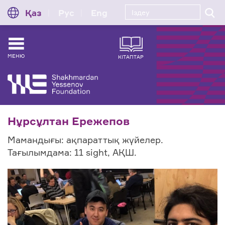
Қаз
Рус
Eng
МЕНЮ
КІТАПТАР
Нұрсұлтан Ережепов
Мамандығы: ақпараттық жүйелер.
Тағылымдама: 11 sight, АҚШ.