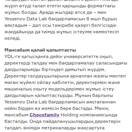
жүріп өтуді талап ететін қарқынды форматтағы
жұмыс болды. Арада жылдар өтсе де – мен
Yessenov Data Lab бағдарламасын 8 жыл бұрын
аяқтадым – дәл осы тәжірибе қазіргі белгісіздік
жағдайында да тиімді жұмыс істеуіме көмектесіп
келеді.
Мансабым қалай қалыптасты
YDL-ге қатысқанға дейін университетте оқып,
деректерді талдау мен бағдарламалау саласындағы
дағдыларымды біртіндеп дамытып жүрдім.
Деректер талдаушыларына арналған жазғы мектеп
маған жүйелі ойлау қабілетін, деректермен және
машиналық оқыту модельдерімен жұмыс істеу
дағдыларын қалыптастырды. Мұның барлығы
Yessenov Data Lab бағдарламасын аяқтағаннан
кейін бірден өз жемісін бере бастады. Менің
мансабым
Chocofamily
Holding компаниясында
басталды. Онда пайдаланушылардың деректерін
талдап, өнімдік метрикаларды жақсартуға