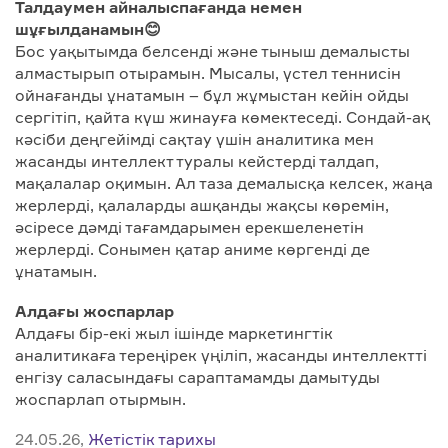
Талдаумен айналыспағанда немен
шұғылданамын
😊
Бос уақытымда белсенді және тыныш демалысты
алмастырып отырамын. Мысалы, үстел теннисін
ойнағанды ұнатамын – бұл жұмыстан кейін ойды
сергітіп, қайта күш жинауға көмектеседі. Сондай-ақ
кәсіби деңгейімді сақтау үшін аналитика мен
жасанды интеллект туралы кейстерді талдап,
мақалалар оқимын. Ал таза демалысқа келсек, жаңа
жерлерді, қалаларды ашқанды жақсы көремін,
әсіресе дәмді тағамдарымен ерекшеленетін
жерлерді. Сонымен қатар аниме көргенді де
ұнатамын.
Алдағы жоспарлар
Алдағы бір-екі жыл ішінде маркетингтік
аналитикаға тереңірек үңіліп, жасанды интеллектті
енгізу саласындағы сараптамамды дамытуды
жоспарлап отырмын.
24.05.26,
Жетістік тарихы