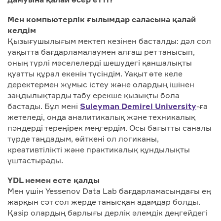
Мен компьютерлік ғылымдар саласына қалай
келдім
Қызығушылығым мектеп кезінен басталды: дәл сол
уақытта бағдарламалаумен алғаш рет танысып,
оның түрлі мәселелерді шешудегі қаншалықты
қуатты құрал екенін түсіндім. Уақыт өте келе
деректермен жұмыс істеу және олардың ішінен
заңдылықтарды табу ерекше қызықты бола
бастады. Бұл мені
Suleyman Demirel University
-ға
жетеледі, онда аналитикалық және техникалық
пәндерді тереңірек меңгердім. Осы бағытты саналы
түрде таңдадым, өйткені ол логиканы,
креативтілікті және практикалық құндылықты
ұштастырады.
YDL немен есте қалды
Мен үшін Yessenov Data Lab бағдарламасындағы ең
жарқын сәт сол жерде танысқан адамдар болды.
Қазір олардың барлығы дерлік әлемдік деңгейдегі