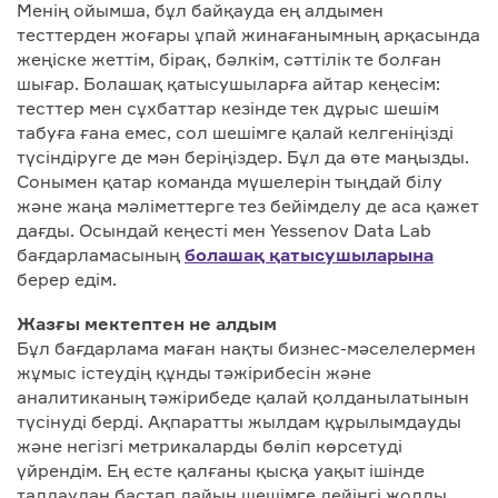
Менің ойымша, бұл байқауда ең алдымен
тесттерден жоғары ұпай жинағанымның арқасында
жеңіске жеттім, бірақ, бәлкім, сәттілік те болған
шығар. Болашақ қатысушыларға айтар кеңесім:
тесттер мен сұхбаттар кезінде тек дұрыс шешім
табуға ғана емес, сол шешімге қалай келгеніңізді
түсіндіруге де мән беріңіздер. Бұл да өте маңызды.
Сонымен қатар команда мүшелерін тыңдай білу
және жаңа мәліметтерге тез бейімделу де аса қажет
дағды. Осындай кеңесті мен Yessenov Data Lab
бағдарламасының
болашақ қатысушыларына
берер едім.
Жазғы мектептен не алдым
Бұл бағдарлама маған нақты бизнес-мәселелермен
жұмыс істеудің құнды тәжірибесін және
аналитиканың тәжірибеде қалай қолданылатынын
түсінуді берді. Ақпаратты жылдам құрылымдауды
және негізгі метрикаларды бөліп көрсетуді
үйрендім. Ең есте қалғаны қысқа уақыт ішінде
талдаудан бастап дайын шешімге дейінгі жолды