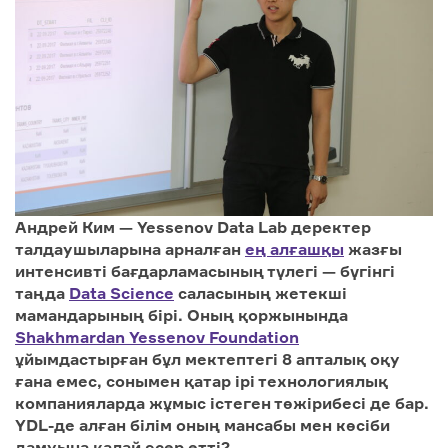
Андрей Ким — Yessenov Data Lab деректер
талдаушыларына арналған
ең алғашқы
жазғы
интенсивті бағдарламасының түлегі — бүгінгі
таңда
Data Science
саласының жетекші
мамандарының бірі. Оның қоржынында
Shakhmardan Yessenov Foundation
ұйымдастырған бұл мектептегі 8 апталық оқу
ғана емес, сонымен қатар ірі технологиялық
компанияларда жұмыс істе
ген
тәжірибесі де бар.
YDL-де алған білім оның мансабы мен кәсіби
дамуына қалай әсер етті?