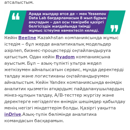
атсалыстым.
Кейін
Beeline
Kazakhstan компаниясында жұмыс
істедім – бұл жерде аналитикалық модельдер
әзірлеп, бизнес-процестерді оңтайландыруға
қатыстым. Одан кейін
Ryadom
компаниясына
ауыстым. Бұл – азық-түлікті ультра жедел
жеткізумен айналысатын сервис, мұнда деректерді
талдау және логистиканы оңтайландырумен
айналыстым. Кейін Yandex компаниясында өнімдік
аналитик қызметін атқардым: пайдаланушылардың
мінез-құлқын талдау, A/B-тесттер жүргізу және
деректерге негізделген өнімдік шешімдер қабылдау
менің негізгі міндеттерім болды. Қазіргі уақытта
inDrive
.Азық-түлік бөлімінде аналитика
командасын басқарамын.