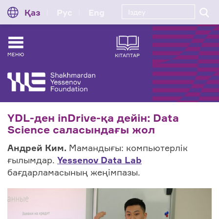
Қаз
Рус
Eng
МЕНЮ
КІТАПТАР
YDL-ден inDrive-қа дейін: Data
Science саласындағы жол
Андрей Ким.
Мамандығы: компьютерлік
ғылымдар.
Yessenov Data Lab
бағдарламасының жеңімпазы.