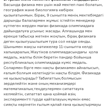
Басында физика мен үшін жай мектеп пәні болатын,
география және биологияға көбірек
қызығатынмын. Бірақ, 9 сыныпта менің мектебімдегі
дарынды балалармен жұмыс істейтін менеджер
күтпеген жерден маған физикада олимпиадаға
дайындалуға ұсыныс жасады. Алғашында мен
ерекше табысқа жеткен жоқпын, бірақ физикаға
деген қызығушылығым тура сол кезде оянды.
Шынымен жақсы нәтижелер 11-сыныпта келді:
халықаралық Жәутіков олимпиадасындағы қола
медаль, жалпы білім беретін пәндер бойынша
республикалық олимпиадада күміс медаль.
Солармен бірге мен нақты физикамен айналысып,
ғалым болғым келетіндігін нақты білдім. Физикада
не қызықтырады? Табиғаттың болмысын
зерделейтін және оның механизмдері
математикалық теңдеулермен сипаттауға
келмейтін, сипаттап қана қоймай өзің
экспериментті түрде қайталауың мүмкін емес
сияқты көрінетін ғылым қалай ғана қызықтырмауы