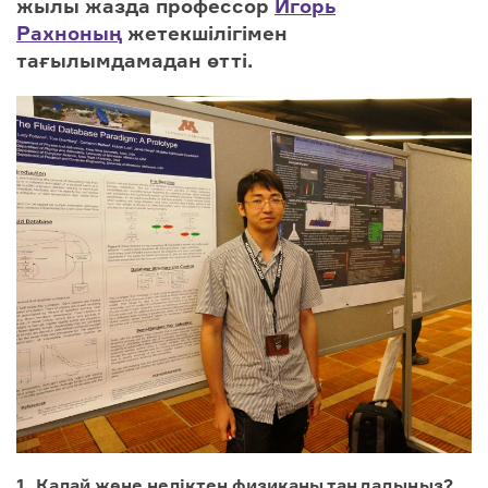
жылы жазда профессор
Игорь
Рахноның
жетекшілігімен
тағылымдамадан өтті.
1. Қалай және неліктен физиканы таңдадыңыз?