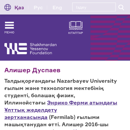
Қаз
Рус
Eng
МЕНЮ
КІТАПТАР
Алишер Дуспаев
Талдықорғандағы Nazarbayev University
ғылым және технология мектебінің
студенті, болашақ физик,
Иллинойстағы
Энрико Ферми атындағы
Ұлттық жеделдету
зертханасында
(Fermilab) ғылыми
машықтанудан өтті. Алишер 2016-шы