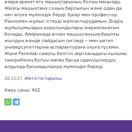
өзара әрекет ету машықтарының болуы маңызды.
Жазғы машықтану соның барлығын және одан да
көп алуға мүмкіндік берді. Қазір мен профессор
Рахномен жұмыс істеуді жалғастырудамын. Біздің
жұмысымыздың қорытындылары жарияланатын
болады. Америкада өткен машықтануым биылғы
жылдың өзінде пайдасын тигізеді – мен шетел
университеттеріне аспирантураға оқуға түсемін.
Және Fermilab сияқты белгілі зертханадағы ғылыми
тәжірибенің болуы маған басқа ізденушілердің
алдында басымдылыққа мүмкіндік береді.
28.10.17,
Жетістік тарихы
Көру саны: 402