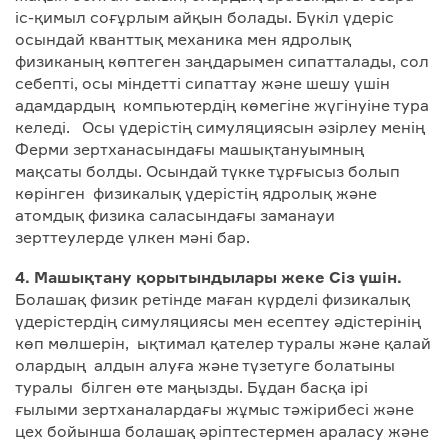
іс-қимыл соғұрлым айқын болады. Бүкіл үдеріс
осындай кванттық механика мен ядролық
физиканың көптеген заңдарымен сипатталады, сол
себепті, осы міндетті сипаттау және шешу үшін
адамдардың компьютердің көмегіне жүгінуіне тура
келеді. Осы үдерістің симуляциясын әзірлеу менің
Ферми зертханасындағы машықтануымның
мақсаты болды. Осындай түкке тұрғысыз болып
көрінген физикалық үдерістің ядролық және
атомдық физика саласындағы заманауи
зерттеулерде үлкен мәні бар.
4. Машықтану қорытындылары жеке Сіз үшін.
Болашақ физик ретінде маған күрделі физикалық
үдерістердің симуляциясы мен есептеу әдістерінің
көп мөлшерін, ықтимал қателер туралы және қалай
олардың алдын алуға және түзетуге болатыны
туралы білген өте маңызды. Бұдан басқа ірі
ғылыми зертханалардағы жұмыс тәжірибесі және
цех бойынша болашақ әріптестермен араласу және