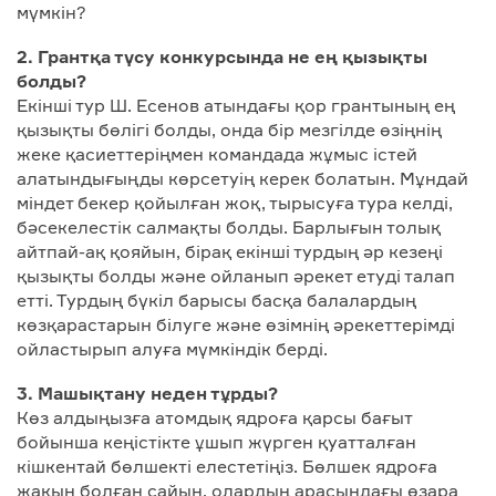
мүмкін?
2. Грантқа түсу конкурсында не ең қызықты
болды?
Екінші тур Ш. Есенов атындағы қор грантының ең
қызықты бөлігі болды, онда бір мезгілде өзіңнің
жеке қасиеттеріңмен командада жұмыс істей
алатындығыңды көрсетуің керек болатын. Мұндай
міндет бекер қойылған жоқ, тырысуға тура келді,
бәсекелестік салмақты болды. Барлығын толық
айтпай-ақ қояйын, бірақ екінші турдың әр кезеңі
қызықты болды және ойланып әрекет етуді талап
етті. Турдың бүкіл барысы басқа балалардың
көзқарастарын білуге және өзімнің әрекеттерімді
ойластырып алуға мүмкіндік берді.
3. Машықтану неден тұрды?
Көз алдыңызға атомдық ядроға қарсы бағыт
бойынша кеңістікте ұшып жүрген қуатталған
кішкентай бөлшекті елестетіңіз. Бөлшек ядроға
жақын болған сайын, олардың арасындағы өзара