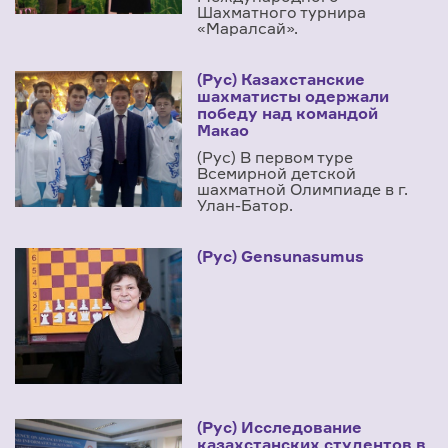
Шахматного турнира
«Маралсай».
(Рус) Казахстанские
шахматисты одержали
победу над командой
Макао
(Рус) В первом туре
Всемирной детской
шахматной Олимпиаде в г.
Улан-Батор.
(Рус) Gensunasumus
(Рус) Исследование
казахстанских студентов в