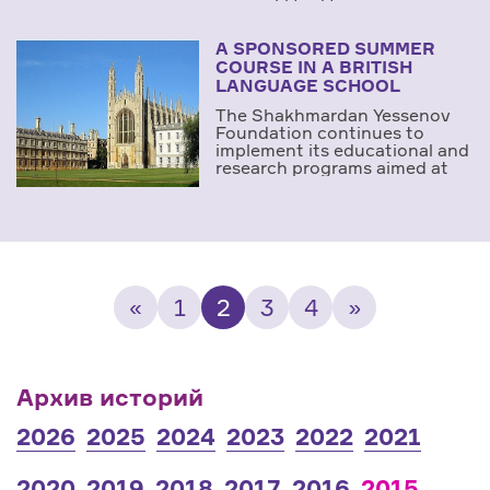
A SPONSORED SUMMER
COURSE IN A BRITISH
LANGUAGE SCHOOL
The Shakhmardan Yessenov
Foundation continues to
implement its educational and
research programs aimed at
«
1
2
3
4
»
Архив историй
2026
2025
2024
2023
2022
2021
2020
2019
2018
2017
2016
2015