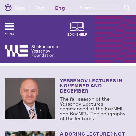
Қаз
Рус
Eng
MENU
BOOKSHELF
YESSENOV LECTURES IN
NOVEMBER AND
DECEMBER
The fall season of the
Yessenov Lectures
commenced at the KazNMU
and KazNEU. The geography
of the lectures
A BORING LECTURE? NOT