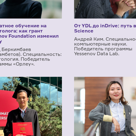
атное обучение на
От YDL до inDrive: путь 
толога: как грант
Science
nov Foundation изменил
Андрей Ким. Специально
у
компьютерные науки.
Победитель программы
 Беркимбаев
Yessenov Data Lab.
амбетов). Специальность:
тология. Победитель
аммы «Орлеу».