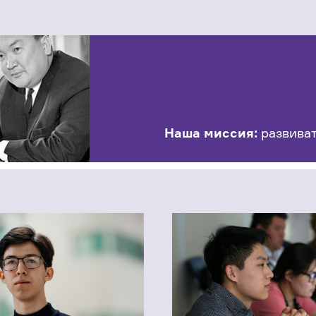
Наша миссия:
развиват