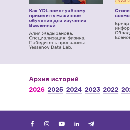
Как YDL помог учёному
Стипе
применять машинное
возмо
обучение для изучения
Ернар
Вселенной
инфор
Облад
Алия Жадыранова.
Есено
Специализация: физика.
Победитель программы
Yessenov Data Lab.
Архив историй
2026
2025
2024
2023
2022
20
facebook
vk
youtube
linkedin
telegram