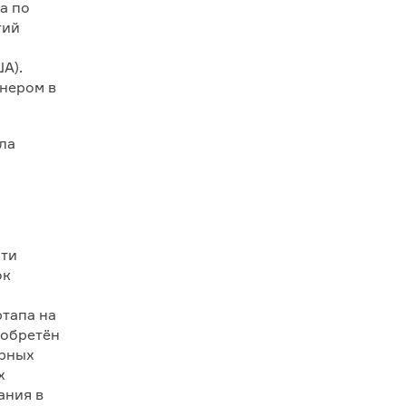
а по
гий
ША).
енером в
ла
сти
ок
тапа на
иобретён
урных
х
ания в