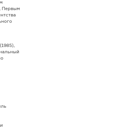
ем
, Первым
ентства
ьного
1985),
ональный
по
ель
ти