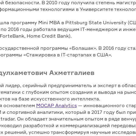
 безопасности. В 2010 году получила степень магистр
формационными технологиями в Университете техноло
шла программу Mini MBA в Pittsburg State University (С
1 по 2016 годы работала ведущим IT-менеджером и инж
ForteBank, Home Credit Bank).
осударственной программы «Болашак». В 2016 году ста
ограммы «Стажировка в IT-стартапах в США».
дулхаметович Ахметгалиев
й лидер, серийный предприниматель и эксперт в обла
ематики с глубоким опытом создания и вывода на рын
тов на базе искусственного интеллекта.
ся основателем
MOCAP Analytics
— инновационного стар
 и спортивной аналитики, который в 2017 году был пр
tradar. Он обладает значительным опытом в ряде венч
руководил разработкой и коммерциализацией передовы
х решений, успешно трансформируя научные исследов