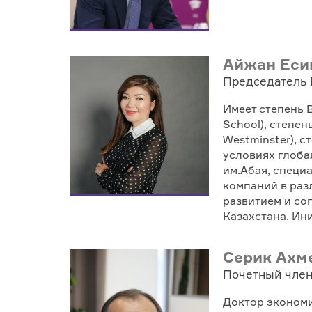
Айжан Еси
Председатель 
Имеет степень 
School), степен
Westminster), 
условиях глоба
им.Абая, специ
компаний в раз
развитием и со
Казахстана. Ин
Серик Ахм
Почетный член
Доктор экономи