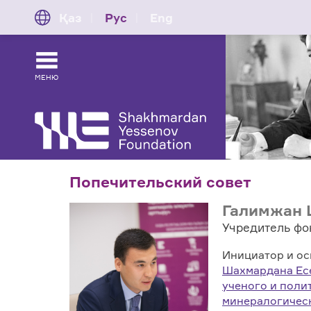
Қаз
Рус
Eng
МЕНЮ
Попечительский совет
Галимжан 
Учредитель фо
Инициатор и о
Шахмардана Ес
ученого и поли
минералогическ