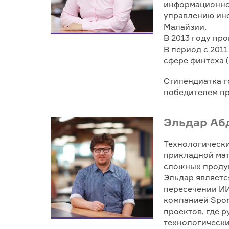
информационной
управлению ин
Малайзии.
В 2013 году про
В период с 201
сфере финтеха (
Стипендиатка г
победителем пр
Эльдар Аб
Технологически
прикладной мат
сложных продук
Эльдар являет
пересечении ИИ
компанией Spor
проектов, где 
технологически