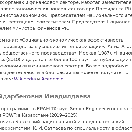
х органах и финансовом секторе. Работал заместител
овет экономических консультантов при Президенте РК
инистра экономики, Председателем Национального аг
м инвестициям, заместителем Председателя Национал
телем министра финансов РК.
ом книг: «Социально-экономическая эффективность
производства в условиях интенсификации». .Алма-Ата. (
 общественного производства». Москва.(1987), «Наци
ы. (2010) и др., а также более 100 научных публикаций 
экономики и финансового сектора. Более подробную
го деятельности и биографии Вы можете получить по
лкам:
Wikipedia
и
Academic
.
йдарбековна Имадилдаева
программист в EPAM Türkiye, Senior Engineer и основат
 POWR в Казахстане (2019–2025).
ончила Казахский национальный исследовательский
верситет им. К. И. Сатпаева по специальности в облас