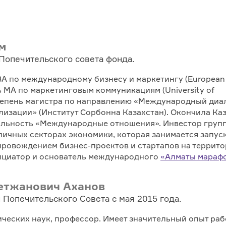
м
Попечительского совета фонда.
BA по международному бизнесу и маркетингу (European
ь МA по маркетинговым коммуникациям (University of
степень магистра по направлению «Международный диал
лизации» (Институт Сорбонна Казахстан). Окончила Ка
альность «Международные отношения». Инвестор груп
личных секторах экономики, которая занимается запус
провождением бизнес-проектов и стартапов на террит
ициатор и основатель международного
«Алматы мараф
етжанович Аханов
 Попечительского Совета с мая 2015 года.
ческих наук, профессор. Имеет значительный опыт раб