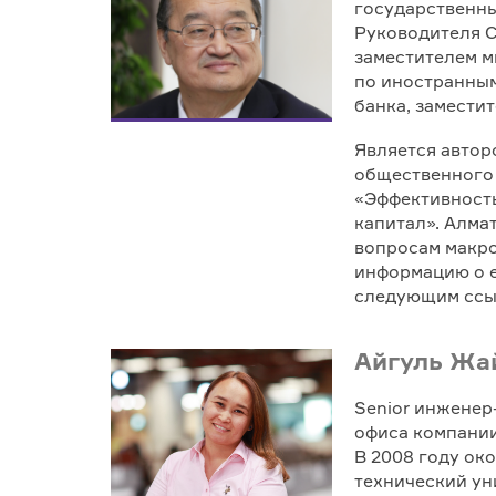
государственны
Руководителя С
заместителем м
по иностранны
банка, замести
Является автор
общественного 
«Эффективность
капитал». Алмат
вопросам макро
информацию о е
следующим ссы
Айгуль Жа
Senior инженер-
офиса компании
В 2008 году ок
технический уни