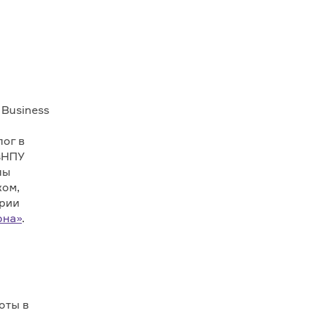
 Business
ог в
зНПУ
пы
ком,
ории
она»
.
оты в