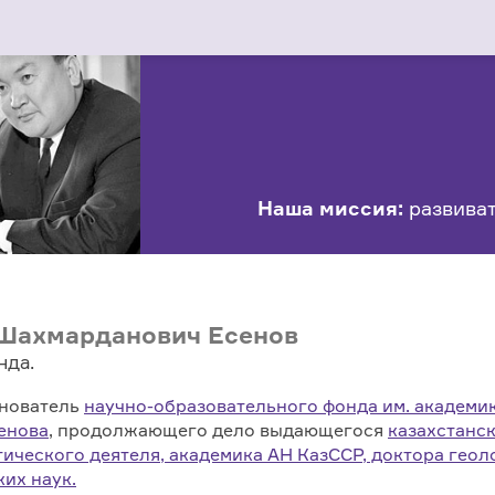
Наша миссия:
развиват
Шахмарданович Есенов
нда.
снователь
научно-образовательного фонда им. академи
енова
, продолжающего дело выдающегося
казахстанс
тического деятеля, академика АН КазССР, доктора геол
их наук.