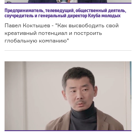
Предприниматель, телеведущий, общественный деятель,
соучредитель и генеральный директор Клуба молодых
предпринимателей MOST. Представитель Global
Павел Коктышев - "Как высвободить свой
Entrepreneurship Network, куратор сообщества Global
Shapers Всемирного экономического форума.
креативный потенциал и построить
глобальную компанию"