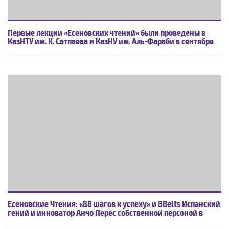
Первые лекции «Есеновских чтений» были проведены в
КазНТУ им. К. Сатпаева и КазНУ им. Аль-Фараби в сентябре
2014 года, британским ученым-сейсмологом, профессором
Джеймсом Джексоном.
Есеновские Чтения: «88 шагов к успеху» и 8Belts Испанский
гений и инноватор Анчо Перес собственной персоной в
Институте Сорбонна Казахстан (КазНПУ им.Абая)