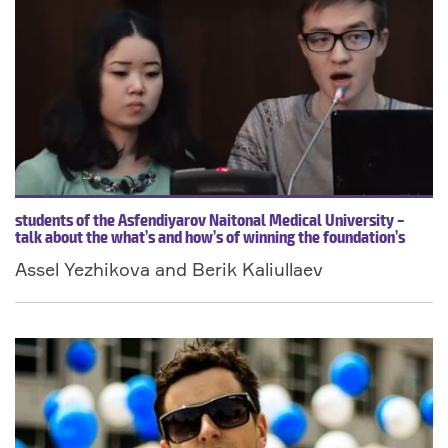
students of the Asfendiyarov Naitonal Medical University –
talk about the what’s and how’s of winning the foundation’s
grant for the US summer research internships and share their
Assel Yezhikova and Berik Kaliullaev
first-hand experience of the internships they have completed
too.