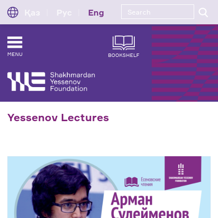
Қаз
Рус
Eng
MENU
BOOKSHELF
Yessenov Lectures