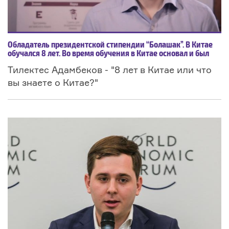
Обладатель президентской стипендии “Болашак”. В Китае
обучался 8 лет. Во время обучения в Китае основал и был
руководителем Ассоциации Казахстанских Студентов в
Тилектес Адамбеков - "8 лет в Китае или что
Китае. Работал в Китайской компании (был директором
департамента по развитию международного бизнеса в
вы знаете о Китае?"
компании ” Eastern medical research and development
company”. На данный момент является директором
компании Kazakh-Chinese Center of Cooperation Silk Road”.