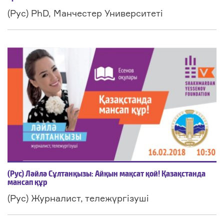
(Рус) PhD, Манчестер Университеті
(Рус) Ләйлә Сұлтанқызы: Айқын мақсат қой! Қазақстанда
мансап құр
(Рус) Журналист, тележүргізуші