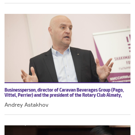
эмбрионына ұқсастығы” атты өз зерттеуі жайлы дәріс
оқыды. Тыңдаушылар – Асфендияров атын. ҚазақҰМУ
студенттері.
Businessperson, director of Caravan Beverages Group (Pago,
Vittel, Perrier) and the president of the Rotary Club Almaty,
Andrey discusses the nuances of working in a niche business
Andrey Astakhov
and its development, as well as an entrepreneur’s social
responsibility based on personal experience.