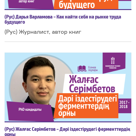
(Рус) Дарья Варламова – Как найти себя на рынке труда
будущего
(Рус) Журналист, автор книг
(Рус) Жалғас Серімбетов – Дәрі іздестірудегі ферменттердің
орны