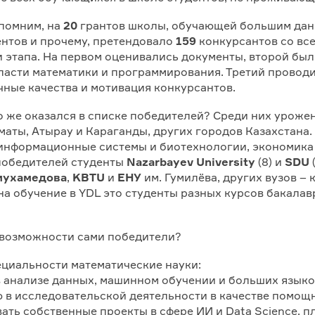
помним, на
20
грантов школы, обучающей большим данн
ентов и прочему, претендовало
159
конкурсантов со все
и этапа. На первом оценивались документы, второй бы
ласти математики и программирования. Третий проводи
чные качества и мотивация конкурсантов.
о же оказался в списке победителей? Среди них урож
маты, Атырау и Караганды, других городов Казахстана.
 информационные системы и биотехнологии, экономика
 победителей студенты
Nazarbayev University
(8) и
SDU
(
смухамедова
,
KBTU
и
ЕНУ
им. Гумилёва, других вузов –
на обучение в YDL это студенты разных курсов бакалав
 возможности сами победители?
пециальности математические науки:
 в анализе данных, машинном обучении и больших язык
ю в исследовательской деятельности в качестве помощ
вать собственные проекты в сфере ИИ и Data Science, 