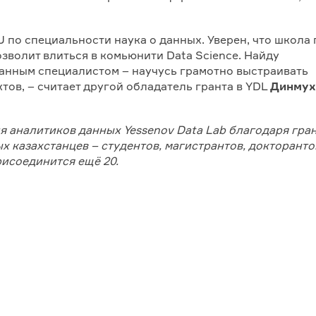
aU по специальности наука о данных. Уверен, что школа
зволит влиться в комьюнити Data Science. Найду
нным специалистом – научусь грамотно выстраивать
тов, – считает другой обладатель гранта в YDL
Динмух
ля аналитиков данных
Yessenov
Data
Lab
благодаря гра
 казахстанцев – студентов, магистрантов, докторанто
рисоединится ещё 20.