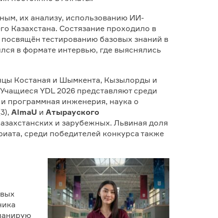
ым, их анализу, использованию ИИ-
го Казахстана. Состязание проходило в
л посвящён тестированию базовых знаний в
лся в формате интервью, где выяснялись
енцы Костаная и Шымкента, Кызылорды и
 Учащиеся YDL 2026 представляют среди
 и программная инженерия, наука о
3),
AlmaU
и
Атырауского
 казахстанских и зарубежных. Львиная доля
риата, среди победителей конкурса также
овых
ника
планирую