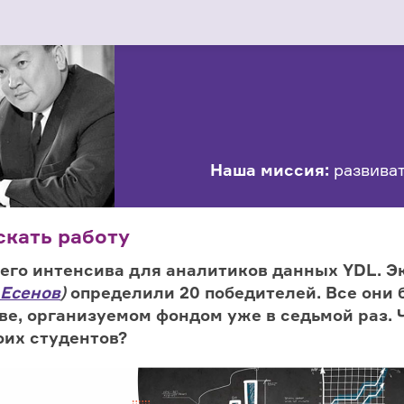
Наша миссия:
развиват
скать работу
его интенсива для аналитиков данных
YDL
. 
Есенов
)
определили
20 победителей. Все они 
е, организуемом фондом уже в седьмой раз. Ч
оих студентов?