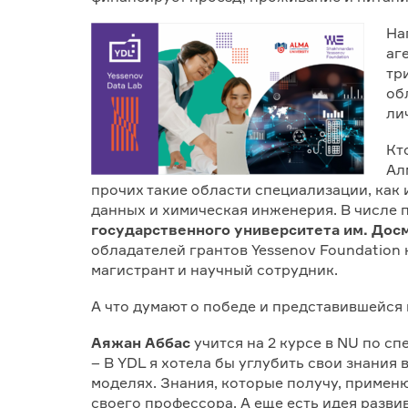
На
аг
тр
об
ли
Кт
Ал
прочих такие области специализации, как
данных и химическая инженерия. В числе
государственного университета им. До
обладателей грантов Yessenov Foundation 
магистрант и научный сотрудник.
А что думают о победе и представившейся
Аяжан Аббас
учится на 2 курсе в NU по с
– В YDL я хотела бы углубить свои знания
моделях. Знания, которые получу, примен
своего профессора. А еще есть идея разви