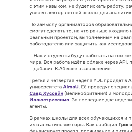
с этим навыком, не будет искать работу, ра
уверен лектор летней школы для аналити
По замыслу организаторов образовательно
смогут сделать то, на что раньше уходило 
реальным проектом, выполненным на реал
работодателю или защитить как исследова
– Наши студенты будут работать на том ж
мира. Вся работа идёт в облаке через API
– добавил К.Абешев в заключение.
Третья и четвёртая неделя YDL пройдёт в 
университета
AlmaU
. Её проведут специа
Саед Хуссейн
(Великобритания) и молодой
Иллюстриссимо
. За последние две недел
агенты.
В рамках школы для всех обучающихся и п
их в алматинские горы. Как сообщил
Григ
финансирует проезд, проживание и питани