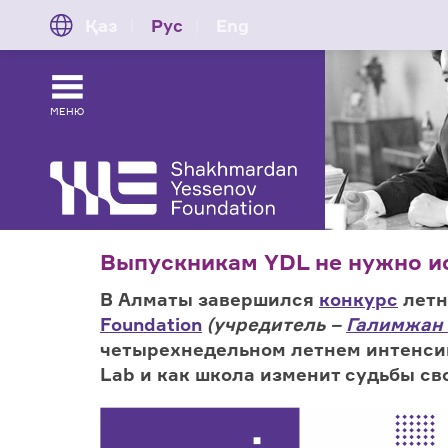
Қаз
Рус
Eng
МЕНЮ
Выпускникам YDL не нужно и
В Алматы завершился
конкурс
летн
Foundation
(учредитель –
Галимжан 
четырехнедельном летнем интенсив
Lab
и
как школа изменит судьбы св