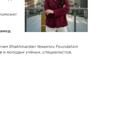
 поможет
амед
нтам
Shakhmardan
Yessenov
Foundation
в и молодых учёных, специалистов,