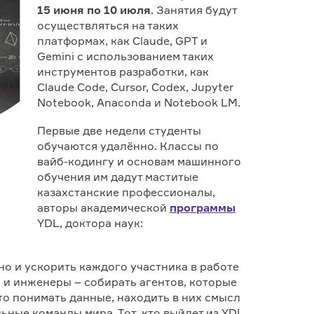
15 июня по 10 июля
. Занятия будут
осуществляться на таких
платформах, как Claude, GPT и
Gemini с использованием таких
инструментов разработки, как
Claude Code, Cursor, Codex, Jupyter
Notebook, Anaconda и Notebook LM.
Первые две недели студенты
обучаются удалённо. Классы по
вайб-кодингу и основам машинного
обучения им дадут маститые
казахстанские профессионалы,
авторы академической
программы
YDL, доктора наук:
но и ускорить каждого участника в работе
и и инженеры – собирать агентов, которые
то понимать данные, находить в них смысл
льные команды мира. Тот, кто выйдет из YDL