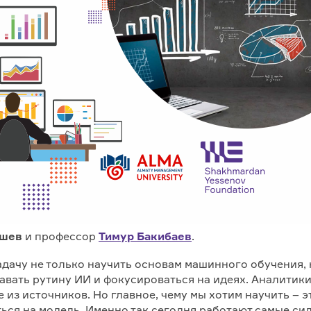
ешев
и профессор
Тимур Бакибаев
.
адачу не только научить основам машинного обучения, 
давать рутину ИИ и фокусироваться на идеях. Аналитик
з источников. Но главное, чему мы хотим научить – э
аться на модель. Именно так сегодня работают самые си