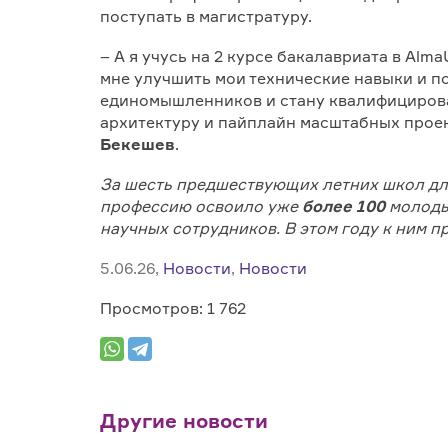
поступать в магистратуру.
– А я учусь на 2 курсе бакалавриата в Alm
мне улучшить мои технические навыки и по
единомышленников и стану квалифицирова
архитектуру и пайплайн масштабных проек
Бекешев
.
За шесть предшествующих летних школ д
профессию освоило уже
более
100
молодых
научных сотрудников. В этом году к ним п
5.06.26,
Новости
,
Новости
Просмотров: 1 762
Другие новости