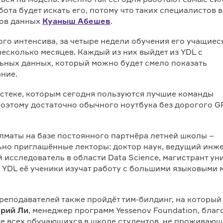
бота будет искать его, потому что таких специалистов в
ков данных
Куаныш Абешев
.
го интенсива, за четыре недели обучения его учащиес
несколько месяцев. Каждый из них выйдет из YDL с
ьных данных, который можно будет смело показать
ние.
е стеке, которым сегодня пользуются лучшие команды
, поэтому достаточно обычного ноутбука без дорогого G
Алматы на базе постоянного партнёра летней школы –
льно приглашённые лекторы: доктор наук, ведущий ин
 исследователь в области Data Science, магистрант ун
и YDL её ученики изучат работу с большими языковыми 
реподавателей также пройдёт тим-билдинг, на которы
орий Ли
, менеджер программ Yessenov Foundation, бла
е всех обучающихся в школе студентов, не проживающ