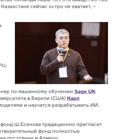
 Казахстане сейчас остро не хватает, –
я
PU,
женер по машинному обучению
Sage
UK
иверситета в Беркли (США)
Карл
моделями и научатся разрабатывать ИИ-
й фонд Ш.Есенова традиционно пригласит
готворительный фонд полностью
их постоянно в Алматы.