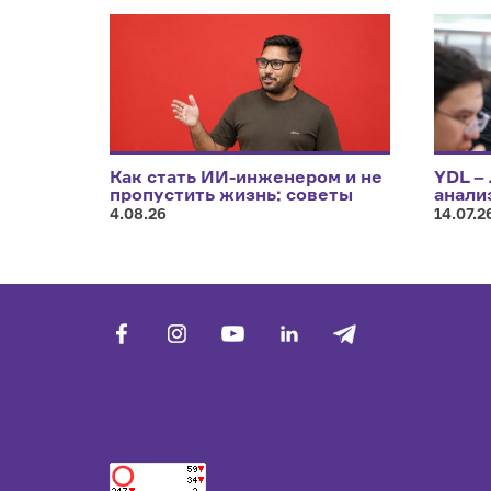
Как стать ИИ-инженером и не
YDL –
пропустить жизнь: советы
анали
Саеда Хуссейна, инженера по
4.08.26
14.07.2
машинному обучению
facebook
vk
youtube
linkedin
telegram