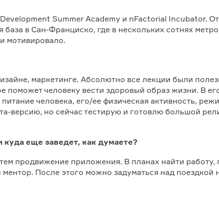
 Development Summer Academy и nFactorial Incubator. О
 база в Сан-Франциско, где в нескольких сотнях метров 
 и мотивировало.
 дизайне, маркетинге. Абсолютно все лекции были поле
е поможет человеку вести здоровый образ жизни. В ег
питание человека, его/ее физическая активность, режи
ета-версию, но сейчас тестирую и готовлю большой ре
и куда еще заведет, как думаете?
тем продвижение приложения. В планах найти работу, г
 ментор. После этого можно задуматься над поездкой 