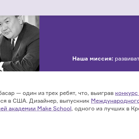
Наша миссия:
развиват
сар — один из трех ребят, что, выиграв
конкурс 
лся в США. Дизайнер, выпускник
Международного
ней академии Make School
, одного из лучших в К