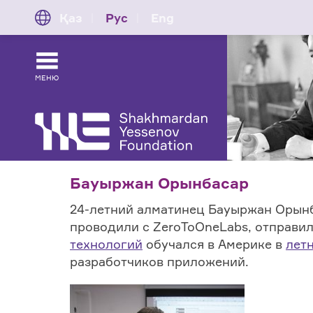
Қаз
Рус
Eng
МЕНЮ
Бауыржан Орынбасар
24-летний алматинец Бауыржан Орынба
проводили с ZeroToOneLabs, отправи
технологий
обучался в Америке в
лет
разработчиков приложений.