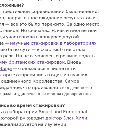
 сложным?
м престижном соревновании было нелегко.
ов, напряженное ожидание результатов и
я — все это было пережито. За одно место
стников! Но сначала… Я, как и многие мои
ды участвовала в конкурсе другой
да —
научные стажировки в лабораториях
ию (а по сути — к счастью) я не стала
 раза. Но не отчаялась, и решила подать
мму британских стажировок
. Вновь
обеда
— я оказалась в числе пяти
оторые отправились в один из лучших
Соединенного Королевства. Самое
это в день моего
жиданное, что произошло
 рада, и удивлена, и счастлива одновременно.
ись во время стажировки?
 в лаборатории Smart and Functional
, которой руководит
доктор Элен Хили
.
ециализируется на изучении