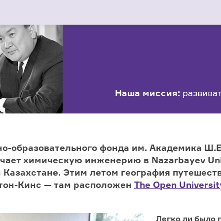
Наша миссия:
развиват
но-образовательного фонда им. Академика Ш.
чает химическую инженерию в Nazarbayev Univ
м Казахстане. Этим летом география путешес
тон-Кинс — там расположен
The Open Universit
Легко ли было 