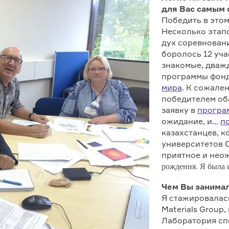
для Вас самым
Победить в это
Несколько этап
дух соревновани
боролось 12 уча
знакомые, дваж
программы фон
мира
. К сожален
победителем оба
заявку в
програ
ожидание, и…
п
казахстанцев, к
университетов 
приятное и нео
рождения. Я была и
Чем Вы занимал
Я стажировалась
Materials Group
Лаборатория сп