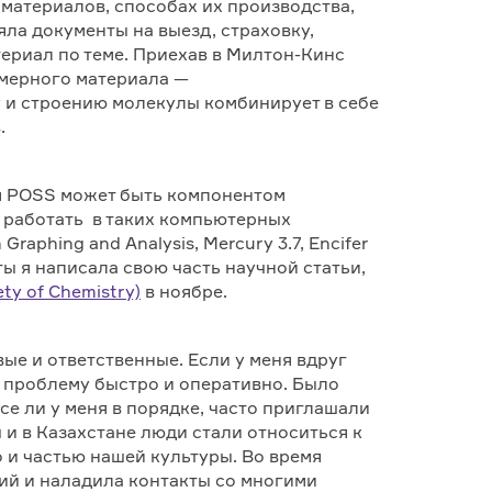
материалов, способах их производства,
яла документы на выезд, страховку,
ериал по теме. Приехав в Милтон-Кинс
мерного материала —
у и строению молекулы комбинирует в себе
.
ем POSS может быть компонентом
 работать в таких компьютерных
raphing and Analysis, Mercury 3.7, Encifer
ы я написала свою часть научной статьи,
ety of Chemistry)
в ноябре.
ые и ответственные. Если у меня вдруг
ь проблему быстро и оперативно. Было
е ли у меня в порядке, часто приглашали
 и в Казахстане люди стали относиться к
 и частью нашей культуры. Во время
кий и наладила контакты со многими