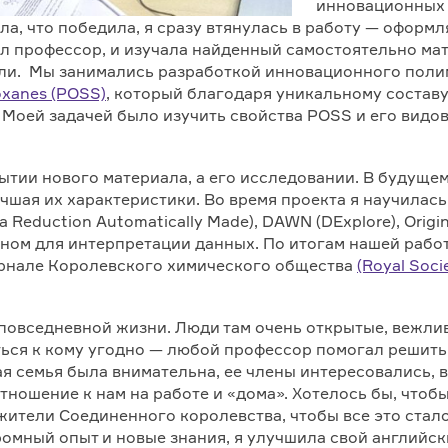
инновационных 
ла, что победила, я сразу втянулась в работу — оформл
л профессор, и изучала найденный самостоятельно мат
ли. Мы занимались разработкой инновационного поли
ioxanes (POSS)
, который благодаря уникальному состав
 Моей задачей было изучить свойства POSS и его видов
рытии нового материала, а его исследовании. В будущ
шая их характеристики. Во время проекта я научилась
Reduction Automatically Made), DAWN (DExplore), Origin G
вном для интерпретации данных. По итогам нашей работ
урнале Королевского химического общества
(Royal Soci
в повседневной жизни. Люди там очень открытые, вежлив
иться к кому угодно — любой профессор помогал решит
 семья была внимательна, ее члены интересовались, вс
тношение к нам на работе и «дома». Хотелось бы, чтобы
жители Соединенного королевства, чтобы все это стало
ромный опыт и новые знания, я улучшила свой английс