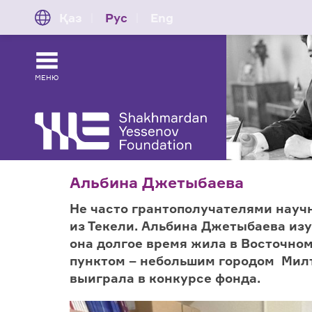
Қаз
Рус
Eng
МЕНЮ
Альбина Джетыбаева
Не часто грантополучателями науч
из Текели. Альбина Джетыбаева изу
она долгое время жила в Восточно
пунктом – небольшим городом Мил
выиграла в конкурсе фонда.