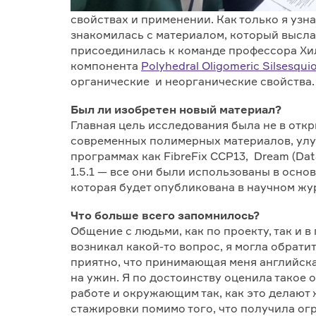
свойствах и применении. Как только я узна
знакомилась с материалом, который высла
присоединилась к команде профессора Хи
компонента
Polyhedral Oligomeric Silsesqu
органические и неорганические свойства.
Был ли изобретен новый материал?
Главная цель исследования была не в отк
современных полимерных материалов, улуч
программах как FibreFix CCP13, Dream (Data 
1.5.1 — все они были использованы в осно
которая будет опубликована в научном ж
Что больше всего запомнилось?
Общение с людьми, как по проекту, так и 
возникал какой-то вопрос, я могла обрат
приятно, что принимающая меня английская
на ужин. Я по достоинству оценила такое о
работе и окружающим так, как это делают 
стажировки помимо того, что получила ог