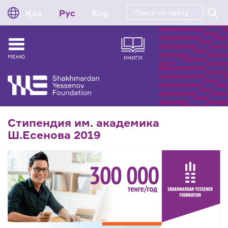
Қаз
Рус
Eng
МЕНЮ
КНИГИ
Стипендия им. академика
Ш.Есенова 2019