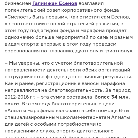
бизнесмен
Галимжан Есенов
возглавил
попечительский совет корпоративного фонда
«Смелость быть первым». Как отметил сам Есенов,
«в соответствии с новой стратегией развития, в
этом году под эгидой фонда и марафона пройдет
однозначно больше мероприятий по самым разным
видам спорта: впервые в этом году проведем
соревнования по плаванию, дуатлону и триатлону».
– Мы уверены, что с учетом благотворительной
направленности деятельности обеих организаций
сотрудничество фондов даст отличные результаты.
Как и ранее, регистрационные взносы марафона
направляются на благотворительность. За период
2012-2016 гг. – эта сумма составила
более 34 млн.
тенге
. В этом году благотворительные цели
«Алматы марафона» включают в себя помощь 6-ти
специализированным школам-интернатам Алматы
для детей с особыми потребностями (с
нарушениями слуха, опорно-двигательного
аппарата, зрения и речи). Большая часть cредств