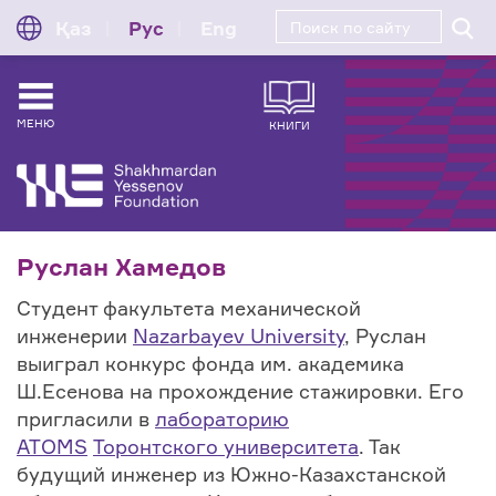
Қаз
Рус
Eng
МЕНЮ
КНИГИ
Руслан Хамедов
Студент факультета механической
инженерии
Nazarbayev University
, Руслан
выиграл конкурс фонда им. академика
Ш.Есенова на прохождение стажировки. Его
пригласили в
лабораторию
ATOMS
Торонтского университета
. Так
будущий инженер из Южно-Казахстанской