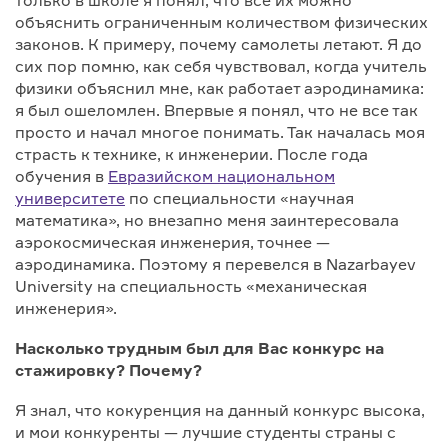
только в школе я понял, что все их можно
объяснить ограниченным количеством физических
законов. К примеру, почему самолеты летают. Я до
сих пор помню, как себя чувствовал, когда учитель
физики объяснил мне, как работает аэродинамика:
я был ошеломлен. Впервые я понял, что не все так
просто и начал многое понимать. Так началась моя
страсть к технике, к инженерии. После года
обучения в
Евразийском национальном
университете
по специальности «научная
математика», но внезапно меня заинтересовала
аэрокосмическая инженерия, точнее —
аэродинамика. Поэтому я перевелся в Nazarbayev
University на специальность «механическая
инженерия».
Насколько трудным был для Вас конкурс на
стажировку? Почему?
Я знал, что кокуренция на данный конкурс высока,
и мои конкуренты — лучшие студенты страны с