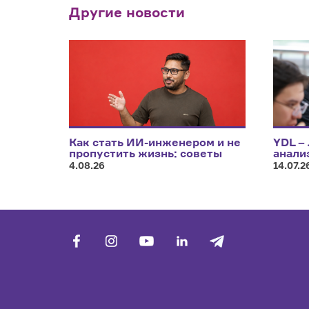
Другие новости
Как стать ИИ-инженером и не
YDL –
пропустить жизнь: советы
анали
Саеда Хуссейна, инженера по
4.08.26
14.07.2
машинному обучению
facebook
vk
youtube
linkedin
telegram