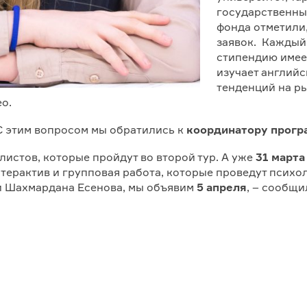
государственный
фонда отметили
заявок. Каждый
стипендию имеет
изучает английс
тенденций на р
о.
С этим вопросом мы обратились к
координатору прогр
истов, которые пройдут во второй тур. А уже
31 марта
нтерактив и групповая работа, которые проведут психо
и Шахмардана Есенова, мы объявим
5 апреля
, – сообщи