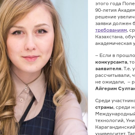
этого года Поп
90-летия Академ
решение увелич
заявки должен 
требованиям
, с
Казахстана, обу
академическая 
– Если в прошл
конкурсанта
, т
заявителя
. Т.е
рассчитывали, ч
не ожидали, – 
Айгерим Султа
Среди участник
страны
, среди 
Международный
технологий, Ун
Карагандинский
университет, Та