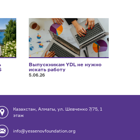
ь
Выпускникам YDL не нужно
S
искать работу
5.06.26
Казахстан, Алматы, ул. Шевченко 7/75, 1
этаж
info@yessenovfoundation.org