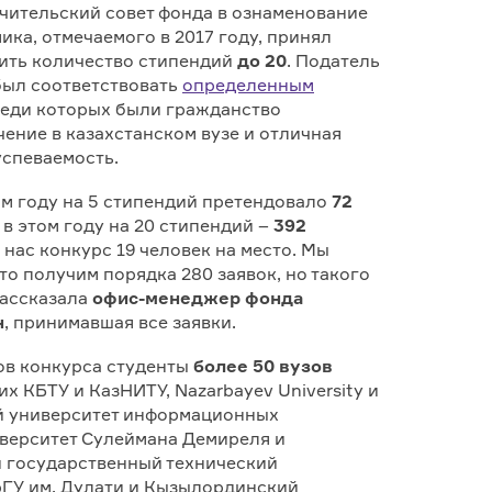
ечительский совет фонда в ознаменование
ика, отмечаемого в 2017 году, принял
ить количество стипендий
до 20
. Податель
был соответствовать
определенным
реди которых были гражданство
чение в казахстанском вузе и отличная
успеваемость.
ом году на 5 стипендий претендовало
72
о в этом году на 20 стипендий –
392
. у нас конкурс 19 человек на место. Мы
то получим порядка 280 заявок, но такого
рассказала
офис-менеджер фонда
н
, принимавшая все заявки.
ов конкурса студенты
более 50 вузов
них КБТУ и КазНИТУ, Nazarbayev University и
 университет информационных
иверситет Сулеймана Демиреля и
 государственный технический
рГУ им. Дулати и Кызылординский