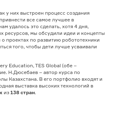
ак у них выстроен процесс создания
привнести все самое лучшее в
м удалось это сделать, хотя 4 дня,
ых ресурсов, мы обсудили идеи и концепты
л о проектах по развитию робототехники
иться того, чтобы дети лучше усваивали
y Education, TES Global (обе –
ие. Н.Дюсебаев – автор курса по
ы Казахстана. В его портфолио входят и
одная выставка высоких технологий в
к
из
138 стран
.