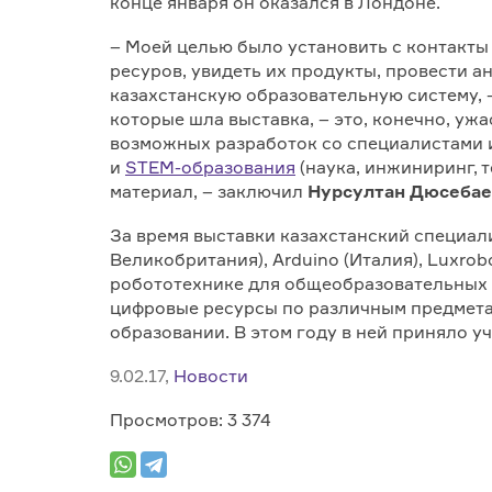
конце января он оказался в Лондоне.
– Моей целью было установить с контакты 
ресуров, увидеть их продукты, провести 
казахстанскую образовательную систему, –
которые шла выставка, – это, конечно, уж
возможных разработок со специалистами и
и
STEM-образования
(наука, инжиниринг, т
материал, – заключил
Нурсултан Дюсеба
За время выставки казахстанский специалис
Великобритания), Arduino (Италия), Luxrob
робототехнике для общеобразовательных ш
цифровые ресурсы по различным предметам
образовании. В этом году в ней приняло у
9.02.17,
Новости
Просмотров: 3 374