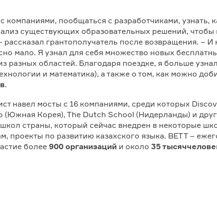
с компаниями, пообщаться с разработчиками, узнать, к
анализ существующих образовательных решений, чтобы 
 рассказал грантополучатель после возвращения. – И на
асно мало. Я узнал для себя множество новых бесплатн
з разных областей. Благодаря поездке, я больше узна
ехнологии и математика), а также о том, как можно доб
ев
.
т навел мосты с 16 компаниями, среди которых Discover
o (Южная Корея), The Dutch School (Нидерланды) и друг
кол страны, который сейчас внедрен в некоторые школ
, проекты по развитию казахского языка. BETT – ежег
частие более
900 организаций
и около
35 тысяч
челове