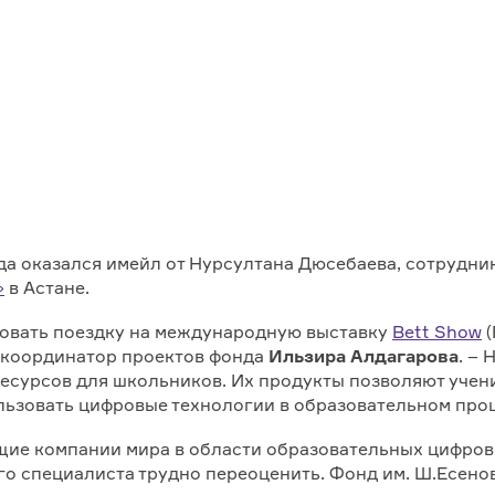
да оказался имейл от Нурсултана Дюсебаева, сотрудни
»
в Астане.
ровать поездку на международную выставку
Bett Show
(
а координатор проектов фонда
Ильзира Алдагарова
. –
есурсов для школьников. Их продукты позволяют учен
льзовать цифровые технологии в образовательном проц
щие компании мира в области образовательных цифровы
го специалиста трудно переоценить. Фонд им. Ш.Есено