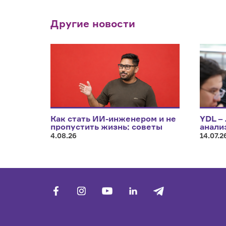
Другие новости
Как стать ИИ-инженером и не
YDL –
пропустить жизнь: советы
анали
Саеда Хуссейна, инженера по
4.08.26
14.07.2
машинному обучению
facebook
vk
youtube
linkedin
telegram