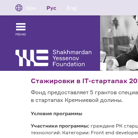
Қаз
Рус
Eng
МЕНЮ
Стажировки в IT-стартапах 20
Фонд предоставляет 5 грантов специ
в стартапах Кремниевой долины.
Условия программы
Участники программы
:
граждане РК старш
технологий. Категории: Front end developer,