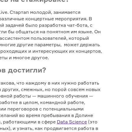
Live. Стартап молодой, занимается
различные концертные мероприятия. В
 задачей было разработка чат-бота, с
ли бы общаться на понятном им языке. Он
 ассистентом пользователей, который
 многие другие параметры, может держать
проходящих и интересующих их концертов,
еты и многое другое.
ов достигли?
акова, что каждому в них нужно работать
 в других, смежных, но порой совсем новых
новной работы — машинного обучения —
аботке в целом, командной работе,
нии переговоров с потенциальными
желаний во время пребывания в Долине
и, работающими в сфере
Data Science
(это
ых), и узнать, как продвигается работа в