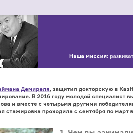
Наша миссия:
развиват
еймана Демиреля
, защитил докторскую в КазН
ирование. В 2016 году молодой специалист вы
нова и вместе с четырьмя другими победител
я стажировка проходила с сентября по март в
1. Чем вы занимал