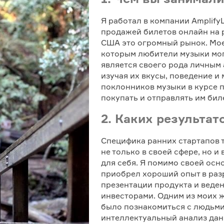
Я работал в компании Amplify
продажей билетов онлайн на 
США это огромный рынок. Моей
которым любители музыки мог
является своего рода личным
изучая их вкусы, поведение и
поклонников музыки в курсе 
покупать и отправлять им бил
2. Каких результат
Специфика ранних стартапов т
не только в своей сфере, но и
для себя. Я помимо своей ос
приобрел хороший опыт в разр
презентации продукта и веде
инвесторами. Одним из моих 
было познакомиться с людьм
интеллектуальный анализ данн