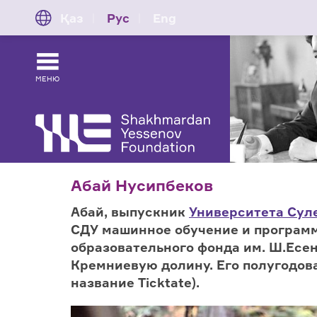
Қаз
Рус
Eng
МЕНЮ
Абай Нусипбеков
Абай, выпускник
Университета Сул
СДУ машинное обучение и программ
образовательного фонда им. Ш.Есе
Кремниевую долину. Его полугодова
название Ticktate).