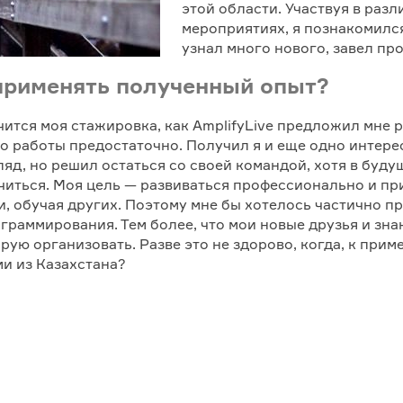
этой области. Участвуя в раз
мероприятиях, я познакомилс
узнал много нового, завел пр
 применять полученный опыт?
чится моя стажировка, как AmplifyLive предложил мне р
то работы предостаточно. Получил я и еще одно интере
яд, но решил остаться со своей командой, хотя в буду
учиться. Моя цель — развиваться профессионально и пр
и, обучая других. Поэтому мне бы хотелось частично пр
раммирования. Тем более, что мои новые друзья и зна
рую организовать. Разве это не здорово, когда, к при
ми из Казахстана?