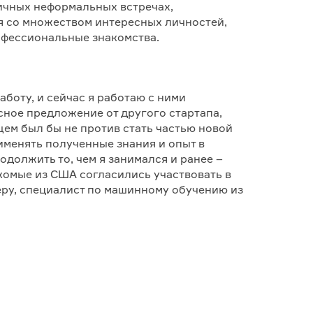
личных неформальных встречах,
я со множеством интересных личностей,
офессиональные знакомства.
аботу, и сейчас я работаю с ними
сное предложение от другого стартапа,
щем был бы не против стать частью новой
именять полученные знания и опыт в
одолжить то, чем я занимался и ранее –
комые из США согласились участвовать в
меру, специалист по машинному обучению из